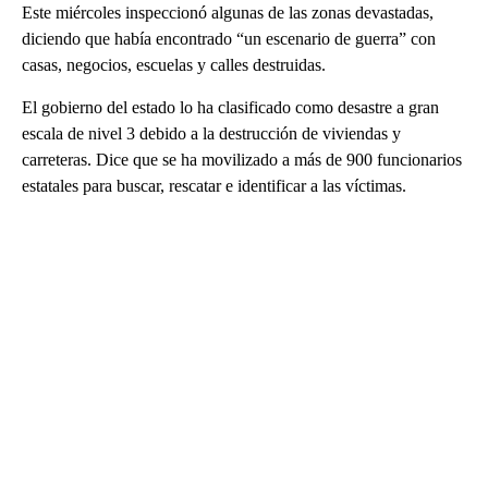
Este miércoles inspeccionó algunas de las zonas devastadas,
diciendo que había encontrado “un escenario de guerra” con
casas, negocios, escuelas y calles destruidas.
El gobierno del estado lo ha clasificado como desastre a gran
escala de nivel 3 debido a la destrucción de viviendas y
carreteras. Dice que se ha movilizado a más de 900 funcionarios
estatales para buscar, rescatar e identificar a las víctimas.
A
D
V
E
R
TI
S
E
M
E
N
T