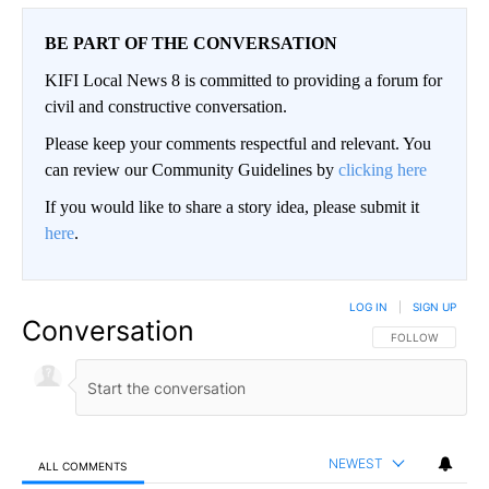
BE PART OF THE CONVERSATION
KIFI Local News 8 is committed to providing a forum for
civil and constructive conversation.
Please keep your comments respectful and relevant. You
can review our Community Guidelines by
clicking here
If you would like to share a story idea, please submit it
here
.
LOG IN
|
SIGN UP
Conversation
FOLLOW THIS CO
FOLLOW
NEWEST
ALL COMMENTS