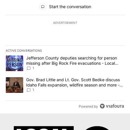
All Comments
Start the conversation
ADVERTISEMENT
ACTIVE CONVERSATIONS
The following is a list of the most commented articles in the last 7
A trending article titled "Jefferson County deputies searching fo
Jefferson County deputies searching for person
missing after Big Rock Fire evacuations - Local
News 8
1
A trending article titled "Gov. Brad Little and Lt. Gov. Scott Be
Gov. Brad Little and Lt. Gov. Scott Bedke discuss
Idaho Falls expansion, wildfire season and more -
Local News 8
1
Powered by