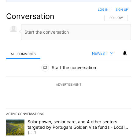
LOG IN
|
SIGN UP
Conversation
FOLLOW THIS CO
FOLLOW
NEWEST
ALL COMMENTS
All Comments
Start the conversation
ADVERTISEMENT
ACTIVE CONVERSATIONS
The following is a list of the most commented articles in the last 7
A trending article titled "Solar power, senior care, and 4 other 
Solar power, senior care, and 4 other sectors
targeted by Portugal’s Golden Visa funds - Local
News 8
1