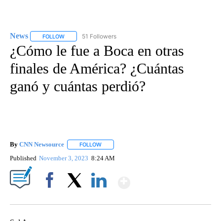
News
51 Followers
FOLLOW
FOLLOW "NEWS" TO RECEIVE NOTIFICATIONS ABOUT NEW 
¿Cómo le fue a Boca en otras
finales de América? ¿Cuántas
ganó y cuántas perdió?
By
CNN Newsource
FOLLOW
FOLLOW "" TO RECEIVE NOTIFICATIONS ABOU
Published
November 3, 2023
8:24 AM
Show More
Facebook
X
LinkedIn