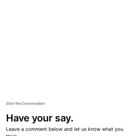
A
D
V
E
R
TI
S
E
M
E
N
T
Start the Conversation
Have your say.
Leave a comment below and let us know what you