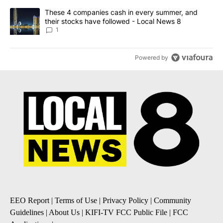
A trending article titled "These 4 companies cash in every summe
These 4 companies cash in every summer, and
their stocks have followed - Local News 8
1
Powered by
EEO Report
|
Terms of Use
|
Privacy Policy
|
Community
Guidelines
|
About Us
|
KIFI-TV FCC Public File
|
FCC