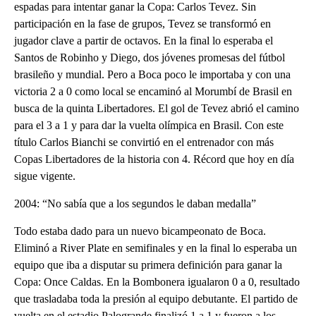
espadas para intentar ganar la Copa: Carlos Tevez. Sin
participación en la fase de grupos, Tevez se transformó en
jugador clave a partir de octavos. En la final lo esperaba el
Santos de Robinho y Diego, dos jóvenes promesas del fútbol
brasileño y mundial. Pero a Boca poco le importaba y con una
victoria 2 a 0 como local se encaminó al Morumbí de Brasil en
busca de la quinta Libertadores. El gol de Tevez abrió el camino
para el 3 a 1 y para dar la vuelta olímpica en Brasil. Con este
título Carlos Bianchi se convirtió en el entrenador con más
Copas Libertadores de la historia con 4. Récord que hoy en día
sigue vigente.
2004: “No sabía que a los segundos le daban medalla”
Todo estaba dado para un nuevo bicampeonato de Boca.
Eliminó a River Plate en semifinales y en la final lo esperaba un
equipo que iba a disputar su primera definición para ganar la
Copa: Once Caldas. En la Bombonera igualaron 0 a 0, resultado
que trasladaba toda la presión al equipo debutante. El partido de
vuelta en el estadio Palogrande finalizó 1 a 1 y fueron a los