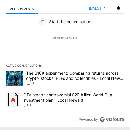
NEWEST
ALL COMMENTS
All Comments
Start the conversation
ADVERTISEMENT
ACTIVE CONVERSATIONS
The following is a list of the most commented articles in the last 7
A trending article titled "The $10K experiment: Comparing return
The $10K experiment: Comparing returns across
crypto, stocks, ETFs and collectibles - Local News
8
1
A trending article titled "FIFA scraps controversial $20 billion 
FIFA scraps controversial $20 billion World Cup
investment plan - Local News 8
1
Powered by