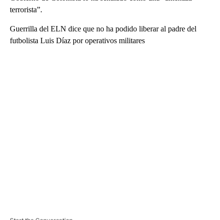
terrorista”.
Guerrilla del ELN dice que no ha podido liberar al padre del
futbolista Luis Díaz por operativos militares
A
D
V
E
R
TI
S
E
M
E
N
T