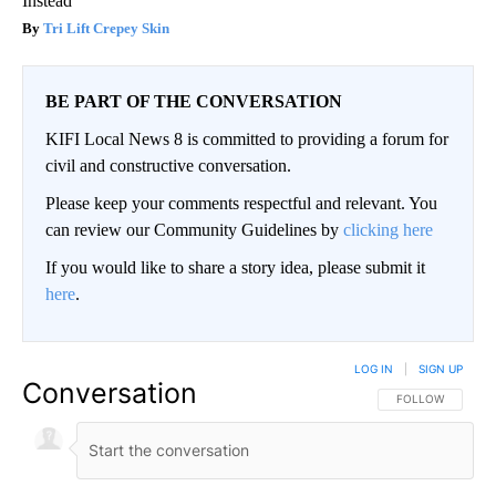
Instead
Tri Lift Crepey Skin
BE PART OF THE CONVERSATION
KIFI Local News 8 is committed to providing a forum for
civil and constructive conversation.
Please keep your comments respectful and relevant. You
can review our Community Guidelines by
clicking here
If you would like to share a story idea, please submit it
here
.
LOG IN
|
SIGN UP
Conversation
FOLLOW THIS CO
FOLLOW