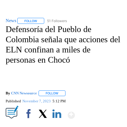
News
51 Followers
FOLLOW
FOLLOW "NEWS" TO RECEIVE NOTIFICATIONS ABOUT NEW 
Defensoría del Pueblo de
Colombia señala que acciones del
ELN confinan a miles de
personas en Chocó
By
CNN Newsource
FOLLOW
FOLLOW "" TO RECEIVE NOTIFICATIONS ABOU
Published
November 7, 2023
5:12 PM
Show More
Facebook
X
LinkedIn