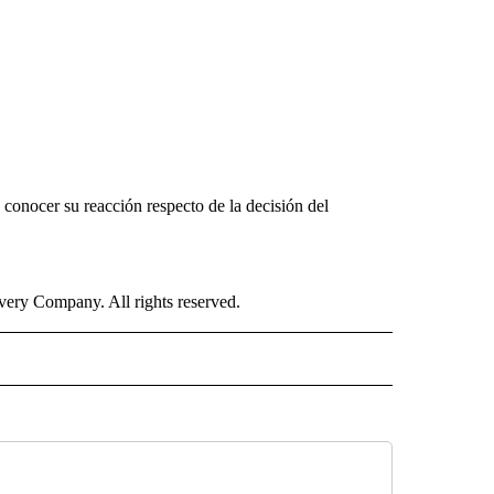
 conocer su reacción respecto de la decisión del
ry Company. All rights reserved.
 NOTIFICATIONS ABOUT NEW PAGES ON "NEWS".