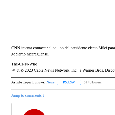
CNN intenta contactar al equipo del presidente electo Milei para
gobierno nicaragüense.
The-CNN-Wire
™ & © 2023 Cable News Network, Inc., a Warner Bros. Discove
Article Topic Follows:
News
51 Followers
FOLLOW
FOLLOW "NEWS" TO RECEIVE
Jump to comments ↓