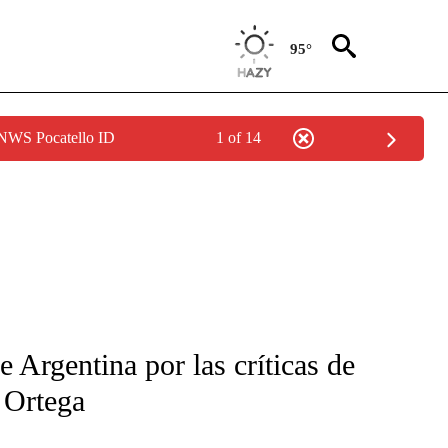
95°
 NWS Pocatello ID
1 of 14
NEW PAGES ON "NEWS".
 Argentina por las críticas de
 Ortega