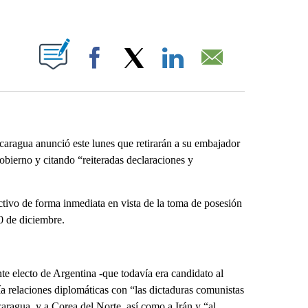
ABOUT NEW PAGES ON "".
Facebook
X
LinkedIn
Email
aragua anunció este lunes que retirarán a su embajador
obierno y citando “reiteradas declaraciones y
ctivo de forma inmediata en vista de la toma de posesión
10 de diciembre.
e electo de Argentina -que todavía era candidato al
a relaciones diplomáticas con “las dictaduras comunistas
aragua, y a Corea del Norte, así como a Irán y “al