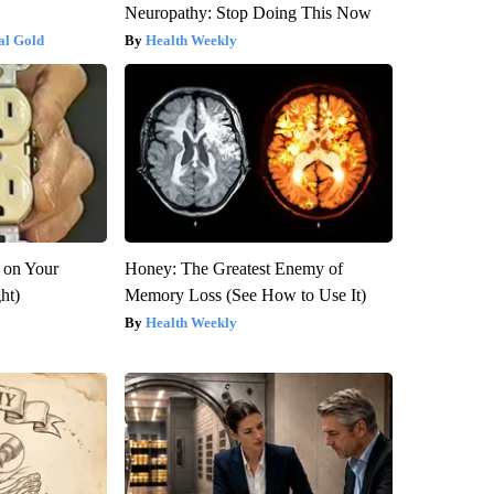
Neuropathy: Stop Doing This Now
al Gold
Health Weekly
 on Your
Honey: The Greatest Enemy of
ght)
Memory Loss (See How to Use It)
Health Weekly