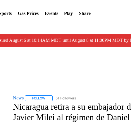
Sports
Gas Prices
Events
Play
Share
ssued August 6 at 10:14AM MDT until August 8 at 11:00PM MDT by
News
51 Followers
FOLLOW
FOLLOW "NEWS" TO RECEIVE NOTIFICATIONS ABOUT 
Nicaragua retira a su embajador de
Javier Milei al régimen de Daniel