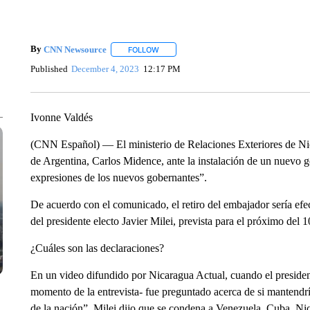
By
CNN Newsource
FOLLOW
FOLLOW "" TO RECEIVE NOTIFICATIONS 
Published
December 4, 2023
12:17 PM
Ivonne Valdés
(CNN Español) — El ministerio de Relaciones Exteriores de Nic
de Argentina, Carlos Midence, ante la instalación de un nuevo g
expresiones de los nuevos gobernantes”.
De acuerdo con el comunicado, el retiro del embajador sería efe
del presidente electo Javier Milei, prevista para el próximo del 
¿Cuáles son las declaraciones?
En un video difundido por Nicaragua Actual, cuando el president
momento de la entrevista- fue preguntado acerca de si mantendrí
de la nación”, Milei dijo que se condena a Venezuela, Cuba, Nic