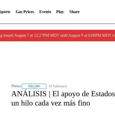
Sports
Gas Prices
Events
Play
Share
ng issued August 7 at 12:27PM MDT until August 9 at 9:00PM MDT
News
51 Followers
FOLLOW
FOLLOW "NEWS" TO RECEIVE NOTIFICATIONS ABOUT 
ANÁLISIS | El apoyo de Estados
un hilo cada vez más fino