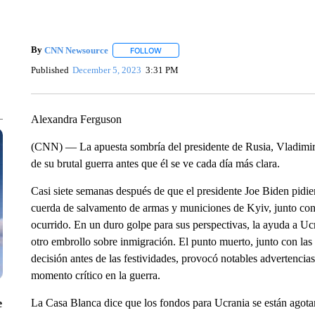
By
CNN Newsource
FOLLOW
FOLLOW "" TO RECEIVE NOTIFICATIONS 
Published
December 5, 2023
3:31 PM
Alexandra Ferguson
(CNN) — La apuesta sombría del presidente de Rusia, Vladimir
de su brutal guerra antes que él se ve cada día más clara.
Casi siete semanas después de que el presidente Joe Biden pidi
cuerda de salvamento de armas y municiones de Kyiv, junto con
ocurrido. En un duro golpe para sus perspectivas, la ayuda a Ucr
otro embrollo sobre inmigración. El punto muerto, junto con la
decisión antes de las festividades, provocó notables advertenci
momento crítico en la guerra.
La Casa Blanca dice que los fondos para Ucrania se están agot
e