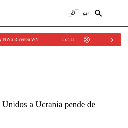
64°
 by NWS Riverton WY
1 of 11
NEW PAGES ON "NEWS".
 Unidos a Ucrania pende de