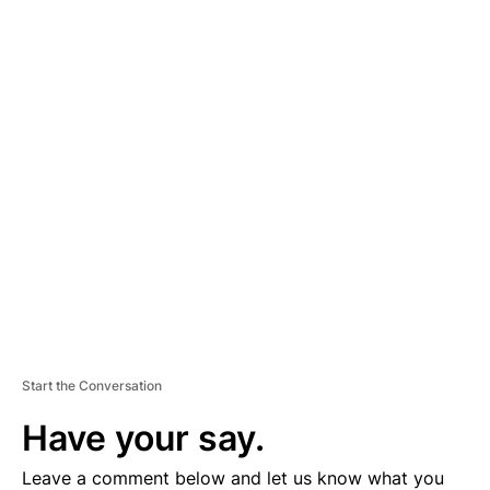
A
D
V
E
R
TI
S
E
M
E
N
T
Start the Conversation
Have your say.
Leave a comment below and let us know what you