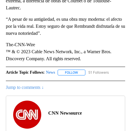
extrema, a diferencia de obras de Courbet o de Toulouse-
Lautrec.
“A pesar de su antigüedad, es una obra muy moderna: el afecto
por la vida real. Estoy seguro de que Rembrandt disfrutaría de su
nueva notoriedad”.
The-CNN-Wire
™ & © 2023 Cable News Network, Inc., a Warner Bros.
Discovery Company. All rights reserved.
Article Topic Follows:
News
51 Followers
FOLLOW
FOLLOW "NEWS" TO RECEIVE NOT
Jump to comments ↓
CNN Newsource