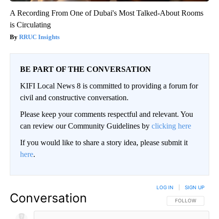
A Recording From One of Dubai's Most Talked-About Rooms
is Circulating
RRUC Insights
BE PART OF THE CONVERSATION
KIFI Local News 8 is committed to providing a forum for
civil and constructive conversation.
Please keep your comments respectful and relevant. You
can review our Community Guidelines by
clicking here
If you would like to share a story idea, please submit it
here
.
LOG IN
|
SIGN UP
Conversation
FOLLOW THIS CO
FOLLOW