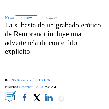
News
51 Followers
FOLLOW
FOLLOW "NEWS" TO RECEIVE NOTIFICATIONS ABOUT NEW 
La subasta de un grabado erótico
de Rembrandt incluye una
advertencia de contenido
explícito
By
CNN Newsource
FOLLOW
FOLLOW "" TO RECEIVE NOTIFICATIONS ABOU
Published
December 7, 2023
7:38 AM
Show More
Facebook
X
LinkedIn