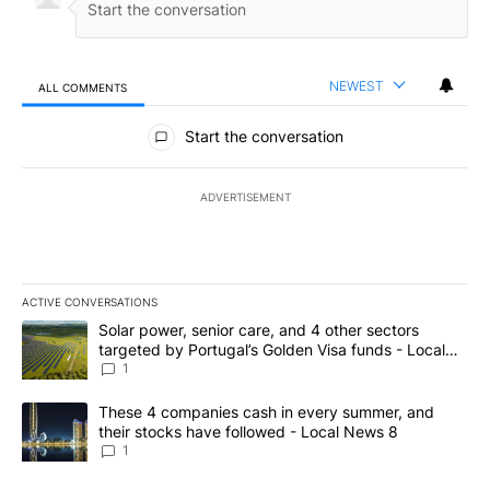
NEWEST
ALL COMMENTS
All Comments
Start the conversation
ADVERTISEMENT
ACTIVE CONVERSATIONS
The following is a list of the most commented articles in the last 7
A trending article titled "Solar power, senior care, and 4 other 
Solar power, senior care, and 4 other sectors
targeted by Portugal’s Golden Visa funds - Local
News 8
1
A trending article titled "These 4 companies cash in every summe
These 4 companies cash in every summer, and
their stocks have followed - Local News 8
1