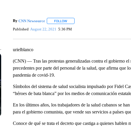
By
CNN Newsource
FOLLOW
FOLLOW "" TO RECEIVE NOTIFICATIONS 
Published
August 22, 2021
5:36 PM
urielblanco
(CNN) — Tras las protestas generalizadas contra el gobierno el m
precedentes por parte del personal de la salud, que afirma que los
pandemia de covid-19.
Símbolos del sistema de salud socialista impulsado por Fidel Ca
“héroes de bata blanca” por los medios de comunicación estatales
En los últimos años, los trabajadores de la salud cubanos se ha
para el gobierno comunista, que vende sus servicios a países qu
Conoce de qué se trata el decreto que castiga a quienes hablen 