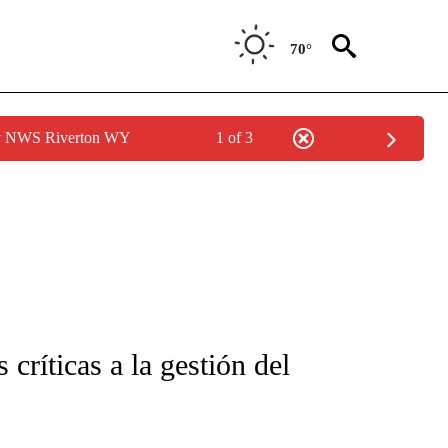
70°
by NWS Riverton WY
1 of 3
FICATIONS ABOUT NEW PAGES ON "CNN-SPANISH".
críticas a la gestión del