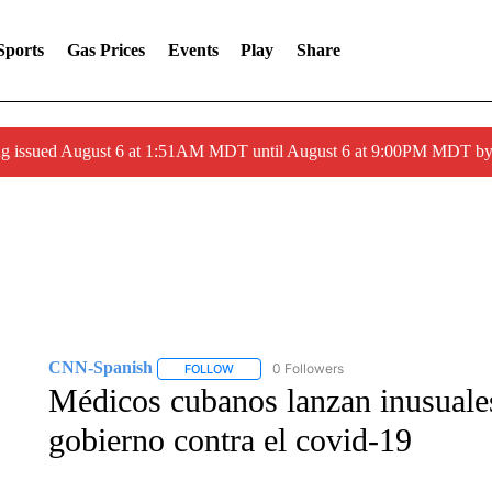
Sports
Gas Prices
Events
Play
Share
ng issued August 6 at 1:51AM MDT until August 6 at 9:00PM MDT 
CNN-Spanish
0 Followers
FOLLOW
FOLLOW "CNN-SPANISH" TO RECEIVE NOTI
Médicos cubanos lanzan inusuales 
gobierno contra el covid-19