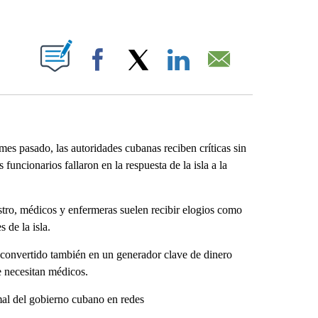
ABOUT NEW PAGES ON "".
Facebook
X
LinkedIn
Email
es pasado, las autoridades cubanas reciben críticas sin
 funcionarios fallaron en la respuesta de la isla a la
stro, médicos y enfermeras suelen recibir elogios como
 de la isla.
n convertido también en un generador clave de dinero
e necesitan médicos.
mal del gobierno cubano en redes