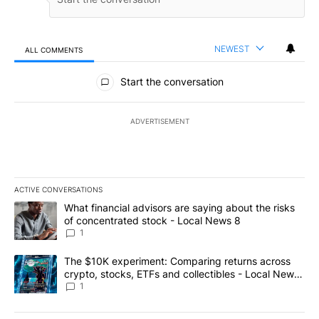
NEWEST
ALL COMMENTS
All Comments
Start the conversation
ADVERTISEMENT
ACTIVE CONVERSATIONS
The following is a list of the most commented articles in the last 7
A trending article titled "What financial advisors are saying abo
What financial advisors are saying about the risks
of concentrated stock - Local News 8
1
A trending article titled "The $10K experiment: Comparing return
The $10K experiment: Comparing returns across
crypto, stocks, ETFs and collectibles - Local News
8
1