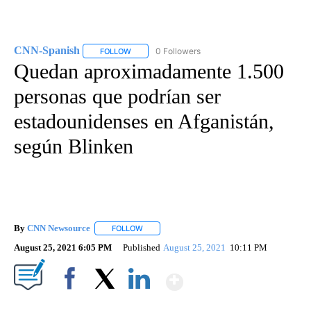
CNN-Spanish
0 Followers
FOLLOW
FOLLOW "CNN-SPANISH" TO RECEIVE NOTIFICA
Quedan aproximadamente 1.500
personas que podrían ser
estadounidenses en Afganistán,
según Blinken
By
CNN Newsource
FOLLOW
FOLLOW "" TO RECEIVE NOTIFICATIONS ABOU
August 25, 2021 6:05 PM
Published
August 25, 2021
10:11 PM
Show More
Facebook
X
LinkedIn