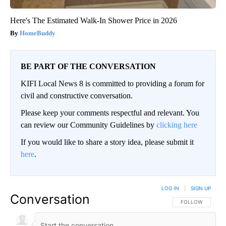
Here's The Estimated Walk-In Shower Price in 2026
HomeBuddy
BE PART OF THE CONVERSATION
KIFI Local News 8 is committed to providing a forum for
civil and constructive conversation.
Please keep your comments respectful and relevant. You
can review our Community Guidelines by
clicking here
If you would like to share a story idea, please submit it
here
.
LOG IN
|
SIGN UP
Conversation
FOLLOW THIS CO
FOLLOW