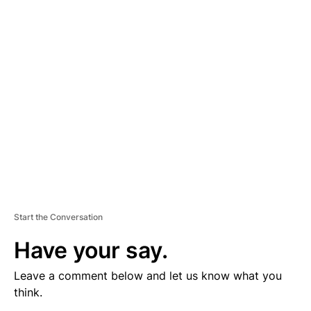
V
E
R
TI
S
E
M
E
N
T
Start the Conversation
Have your say.
Leave a comment below and let us know what you
think.