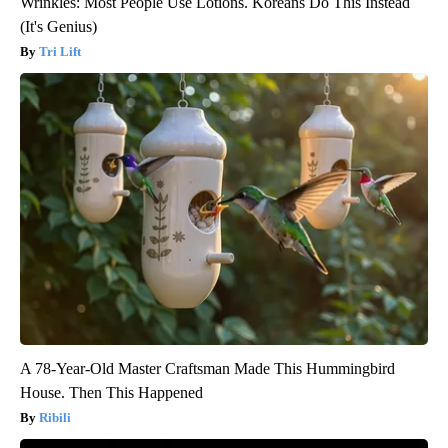
Wrinkles: Most People Use Lotions. Koreans Do This Instead
(It's Genius)
Tri Lift
A 78-Year-Old Master Craftsman Made This Hummingbird
House. Then This Happened
Ribili