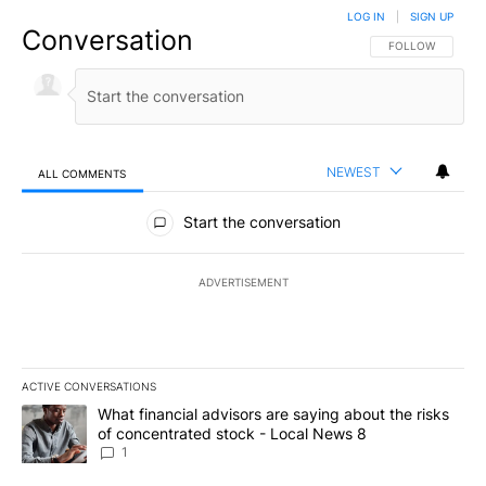
LOG IN
|
SIGN UP
Conversation
FOLLOW THIS CO
FOLLOW
NEWEST
ALL COMMENTS
All Comments
Start the conversation
ADVERTISEMENT
ACTIVE CONVERSATIONS
The following is a list of the most commented articles in the last 7
A trending article titled "What financial advisors are saying abo
What financial advisors are saying about the risks
of concentrated stock - Local News 8
1