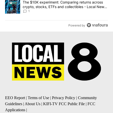
A trending article titled "The $10K experiment: Comparing return
The $10K experiment: Comparing returns across
crypto, stocks, ETFs and collectibles - Local News
8
1
Powered by
EEO Report
|
Terms of Use
|
Privacy Policy
|
Community
Guidelines
|
About Us
|
KIFI-TV FCC Public File
|
FCC
Applications
|