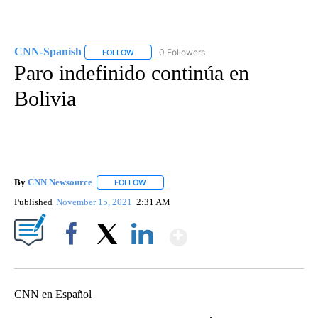
CNN-Spanish
0 Followers
FOLLOW
FOLLOW "CNN-SPANISH" TO RECEIVE NOTIFICA
Paro indefinido continúa en
Bolivia
By
CNN Newsource
FOLLOW
FOLLOW "" TO RECEIVE NOTIFICATIONS ABOU
Published
November 15, 2021
2:31 AM
Show More
Facebook
X
LinkedIn
CNN en Español