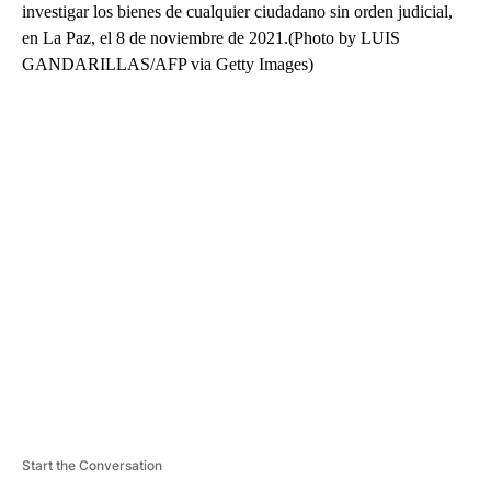
investigar los bienes de cualquier ciudadano sin orden judicial,
en La Paz, el 8 de noviembre de 2021.(Photo by LUIS
GANDARILLAS/AFP via Getty Images)
A
D
V
E
R
TI
S
E
M
E
N
T
Start the Conversation