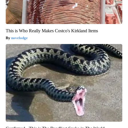
This is Who Really Makes Costco's Kirkland Items
novelodge