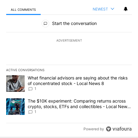
NEWEST
ALL COMMENTS
All Comments
Start the conversation
ADVERTISEMENT
ACTIVE CONVERSATIONS
The following is a list of the most commented articles in the last 7
A trending article titled "What financial advisors are saying abo
What financial advisors are saying about the risks
of concentrated stock - Local News 8
1
A trending article titled "The $10K experiment: Comparing return
The $10K experiment: Comparing returns across
crypto, stocks, ETFs and collectibles - Local News
8
1
Powered by