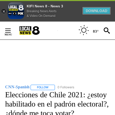
KIFI News 8 - News 3
DOWNLOAD
Breaking News Alerts
& Video On Demand
Skip
to
83°
Content
CNN-Spanish
0 Followers
FOLLOW
FOLLOW "CNN-SPANISH" TO RECEIVE NOTIFICA
Elecciones de Chile 2021: ¿estoy
habilitado en el padrón electoral?,
¿dónde me toca votar?