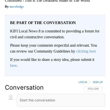
Confirmed - This is The Deadliest Snake in The World
novelodge
BE PART OF THE CONVERSATION
KIFI Local News 8 is committed to providing a forum for
civil and constructive conversation.
Please keep your comments respectful and relevant. You
can review our Community Guidelines by
clicking here
If you would like to share a story idea, please submit it
here
.
LOG IN
|
SIGN UP
Conversation
FOLLOW THIS CO
FOLLOW