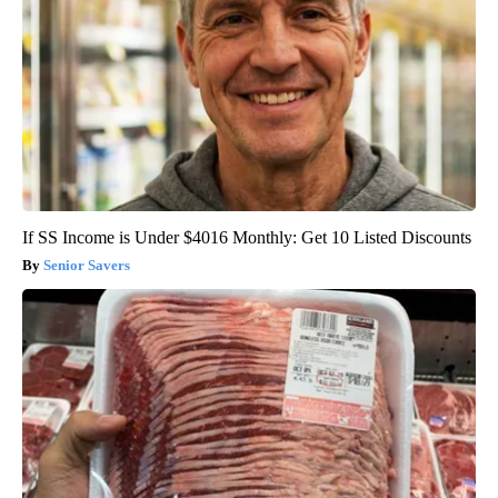
If SS Income is Under $4016 Monthly: Get 10 Listed Discounts
Senior Savers