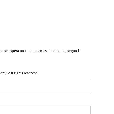
o no se espera un tsunami en este momento, según la
. All rights reserved.
ISH" TO RECEIVE NOTIFICATIONS ABOUT NEW PAGES ON "CNN-SPANISH".