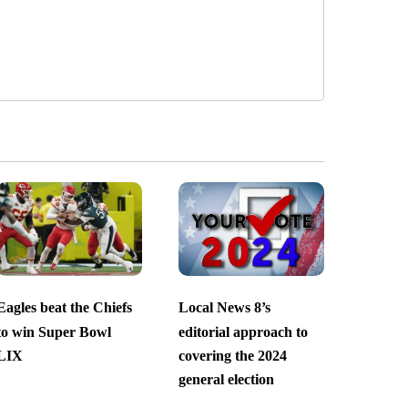
Eagles beat the Chiefs
Local News 8’s
to win Super Bowl
editorial approach to
LIX
covering the 2024
general election