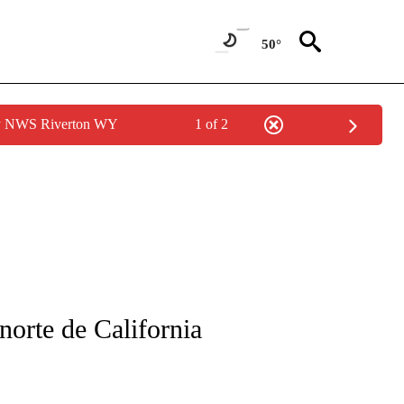
50°
by NWS Riverton WY
1 of 2
FICATIONS ABOUT NEW PAGES ON "CNN-SPANISH".
norte de California