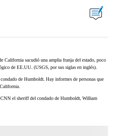
ABOUT NEW PAGES ON "".
e California sacudió una amplia franja del estado, poco
lógico de EE.UU. (USGS, por sus siglas en inglés).
el condado de Humboldt. Hay informes de personas que
California.
o a CNN el sheriff del condado de Humboldt, William