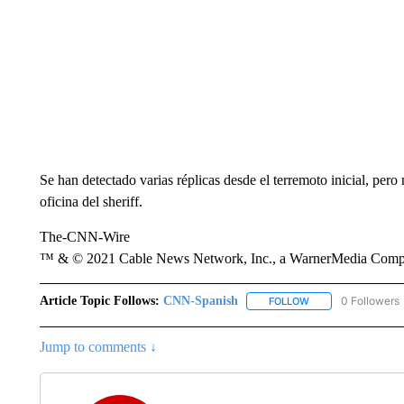
Se han detectado varias réplicas desde el terremoto inicial, per
oficina del sheriff.
The-CNN-Wire
™ & © 2021 Cable News Network, Inc., a WarnerMedia Company
Article Topic Follows:
CNN-Spanish
0 Followers
FOLLOW
FOLLOW "CNN-SPAN
Jump to comments ↓