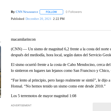
By
CNN Newsource
FOLLOW
FOLLOW "" TO RECEIVE NOTIFICATIONS 
Published
December 20, 2021
2:22 PM
macamilarincon
(CNN) –– Un sismo de magnitud 6,2 frente a la costa del norte d
después del mediodía, hora local, según datos del Servicio Geo
El sismo ocurrió frente a la costa de Cabo Mendocino, cerca d
lo sintieron en lugares tan lejanos como San Francisco y Chico, 
“Fue lento al principio, pero luego realmente se sintió”, le dij
Honsal. “No hemos tenido un sismo como este desde 2010.”
Los 5 terremotos de mayor magnitud 1:08
ADVERTISEMENT