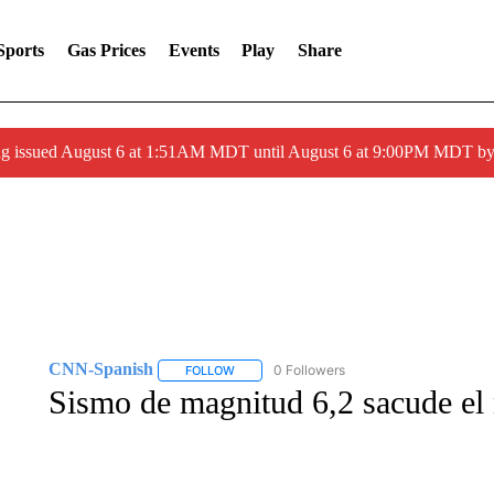
Sports
Gas Prices
Events
Play
Share
ng issued August 6 at 1:51AM MDT until August 6 at 9:00PM MDT 
CNN-Spanish
0 Followers
FOLLOW
FOLLOW "CNN-SPANISH" TO RECEIVE NOTI
Sismo de magnitud 6,2 sacude el 