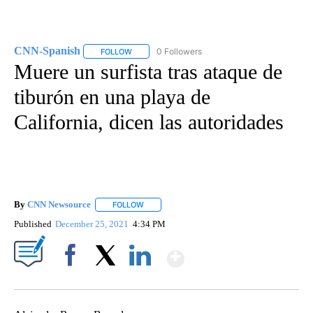
CNN-Spanish
0 Followers
FOLLOW
FOLLOW "CNN-SPANISH" TO RECEIVE NOTIFICA
Muere un surfista tras ataque de
tiburón en una playa de
California, dicen las autoridades
By
CNN Newsource
FOLLOW
FOLLOW "" TO RECEIVE NOTIFICATIONS ABOU
Published
December 25, 2021
4:34 PM
Show More
Facebook
X
LinkedIn