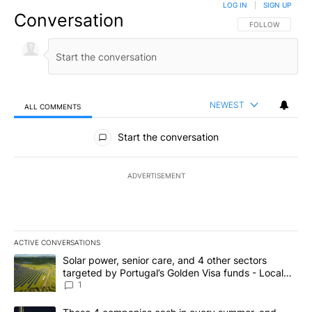
LOG IN
|
SIGN UP
Conversation
FOLLOW THIS CO
FOLLOW
NEWEST
ALL COMMENTS
All Comments
Start the conversation
ADVERTISEMENT
ACTIVE CONVERSATIONS
The following is a list of the most commented articles in the last 7
A trending article titled "Solar power, senior care, and 4 other 
Solar power, senior care, and 4 other sectors
targeted by Portugal’s Golden Visa funds - Local
News 8
1