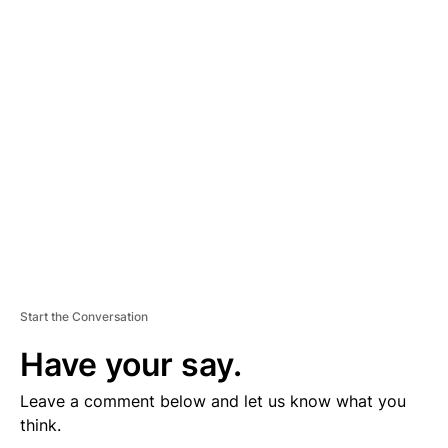
D
V
E
R
TI
S
E
M
E
N
T
Start the Conversation
Have your say.
Leave a comment below and let us know what you
think.