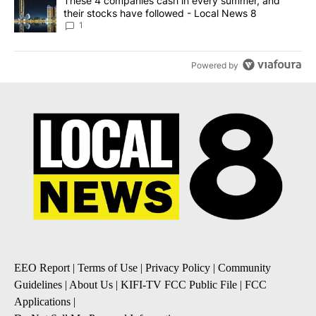
A trending article titled "These 4 companies cash in every summe
These 4 companies cash in every summer, and
their stocks have followed - Local News 8
1
Powered by
EEO Report
|
Terms of Use
|
Privacy Policy
|
Community
Guidelines
|
About Us
|
KIFI-TV FCC Public File
|
FCC
Applications
|