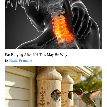
Ear Ringing After 60? This May Be Why
Health Frontline