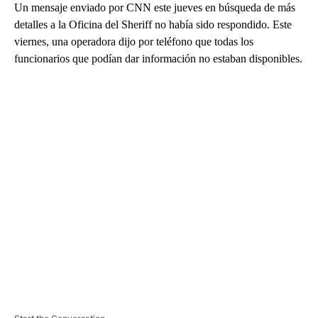
Un mensaje enviado por CNN este jueves en búsqueda de más
detalles a la Oficina del Sheriff no había sido respondido. Este
viernes, una operadora dijo por teléfono que todas los
funcionarios que podían dar información no estaban disponibles.
A
D
V
E
R
TI
S
E
M
E
N
T