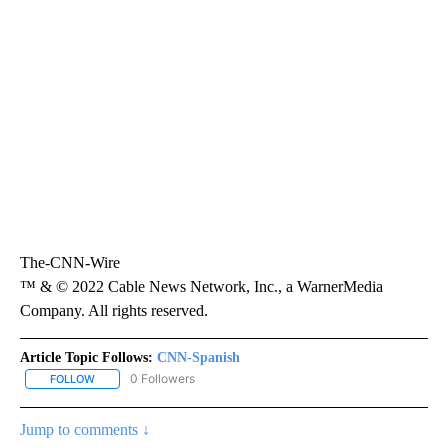
The-CNN-Wire
™ & © 2022 Cable News Network, Inc., a WarnerMedia
Company. All rights reserved.
Article Topic Follows:
CNN-Spanish
0 Followers
FOLLOW
FOLLOW "CNN-SPANISH" TO RECEIVE NOTIFICATIONS ABOUT NEW
Jump to comments ↓