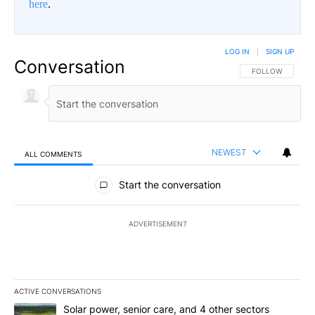
here
.
LOG IN
|
SIGN UP
Conversation
FOLLOW THIS CO
FOLLOW
NEWEST
ALL COMMENTS
All Comments
Start the conversation
ADVERTISEMENT
ACTIVE CONVERSATIONS
The following is a list of the most commented articles in the last 7
A trending article titled "Solar power, senior care, and 4 other 
Solar power, senior care, and 4 other sectors