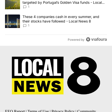
targeted by Portugal’s Golden Visa funds - Local
News 8
1
A trending article titled "These 4 companies cash in every summe
These 4 companies cash in every summer, and
their stocks have followed - Local News 8
1
Powered by
EEO Report
|
Terms of Use
|
Privacy Policy
|
Community