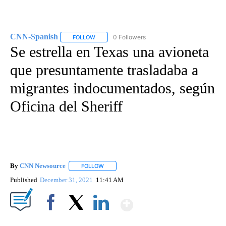
CNN-Spanish
0 Followers
FOLLOW
FOLLOW "CNN-SPANISH" TO RECEIVE NOTIFICA
Se estrella en Texas una avioneta
que presuntamente trasladaba a
migrantes indocumentados, según
Oficina del Sheriff
By
CNN Newsource
FOLLOW
FOLLOW "" TO RECEIVE NOTIFICATIONS ABOU
Published
December 31, 2021
11:41 AM
Show More
Facebook
X
LinkedIn