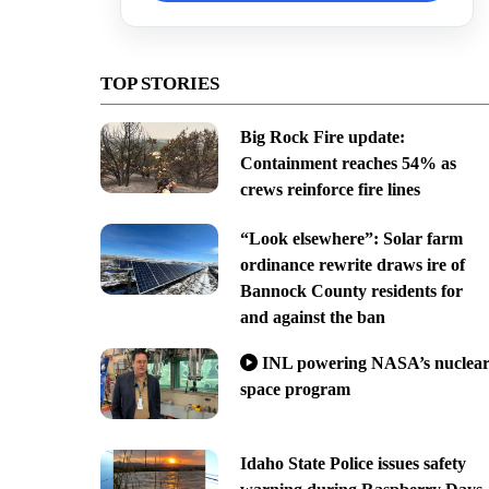
TOP STORIES
Big Rock Fire update:
Containment reaches 54% as
crews reinforce fire lines
“Look elsewhere”: Solar farm
ordinance rewrite draws ire of
Bannock County residents for
and against the ban
INL powering NASA’s nuclea
space program
Idaho State Police issues safety