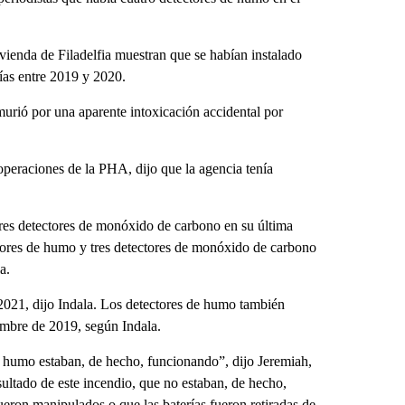
vienda de Filadelfia muestran que se habían instalado
ías entre 2019 y 2020.
urió por una aparente intoxicación accidental por
operaciones de la PHA, dijo que la agencia tenía
tres detectores de monóxido de carbono en su última
ectores de humo y tres detectores de monóxido de carbono
a.
2021, dijo Indala. Los detectores de humo también
embre de 2019, según Indala.
e humo estaban, de hecho, funcionando”, dijo Jeremiah,
ltado de este incendio, que no estaban, de hecho,
ueron manipulados o que las baterías fueron retiradas de