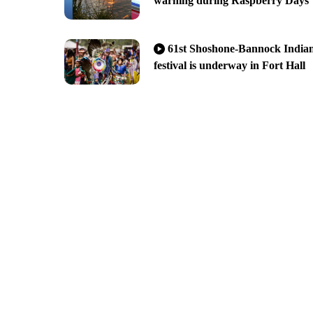
warning during Raspberry Days
61st Shoshone-Bannock India
festival is underway in Fort Hall