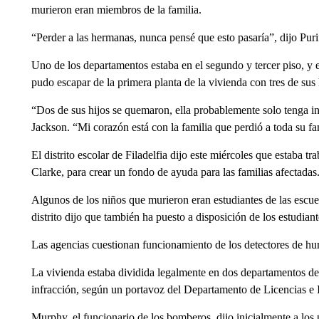
murieron eran miembros de la familia.
“Perder a las hermanas, nunca pensé que esto pasaría”, dijo Pur
Uno de los departamentos estaba en el segundo y tercer piso, y
pudo escapar de la primera planta de la vivienda con tres de sus
“Dos de sus hijos se quemaron, ella probablemente solo tenga in
Jackson. “Mi corazón está con la familia que perdió a toda su fa
El distrito escolar de Filadelfia dijo este miércoles que estaba 
Clarke, para crear un fondo de ayuda para las familias afectadas
Algunos de los niños que murieron eran estudiantes de las escuelas
distrito dijo que también ha puesto a disposición de los estudia
Las agencias cuestionan funcionamiento de los detectores de h
La vivienda estaba dividida legalmente en dos departamentos d
infracción, según un portavoz del Departamento de Licencias e I
Murphy, el funcionario de los bomberos, dijo inicialmente a los 