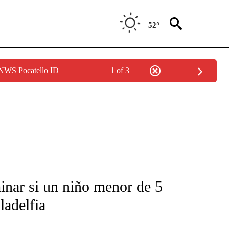
52°
 NWS Pocatello ID
1 of 3
FICATIONS ABOUT NEW PAGES ON "CNN-SPANISH".
inar si un niño menor de 5
ladelfia