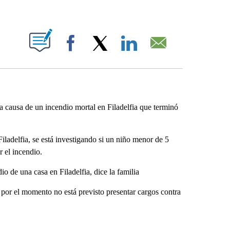
ABOUT NEW PAGES ON "".
Facebook
X
LinkedIn
Email
 causa de un incendio mortal en Filadelfia que terminó
Filadelfia, se está investigando si un niño menor de 5
 el incendio.
o de una casa en Filadelfia, dice la familia
por el momento no está previsto presentar cargos contra