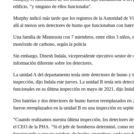
edificio, “y ninguno de ellos funcionaba”.
Murphy indicó más tarde que los registros de la Autoridad de Vi
allí al menos seis detectores de humo que funcionaban con bater
Una familia de Minnesota con 7 miembros, entre ellos 3 niños, m
monóxido de carbono, según la policía
Sin embargo, Dinesh Indala, vicepresidente ejecutivo senior de 
información diferente sobre los detectores.
La unidad A del departamento tenía siete detectores de humo y 
inspección, dijo Indala este jueves. La unidad B tenía seis det
funcionales en su última inspección en mayo de 2021, dijo Indal
Dos baterías y dos detectores de humo fueron reemplazados en 
fueron reemplazados en la unidad B en una inspección en septi
“Cuando realizamos nuestra última inspección, los detectores d
el CEO de la PHA. “Si el jefe de bomberos determinó, como resu
funcionando o que no estaban, de hecho, operativos, sería que f