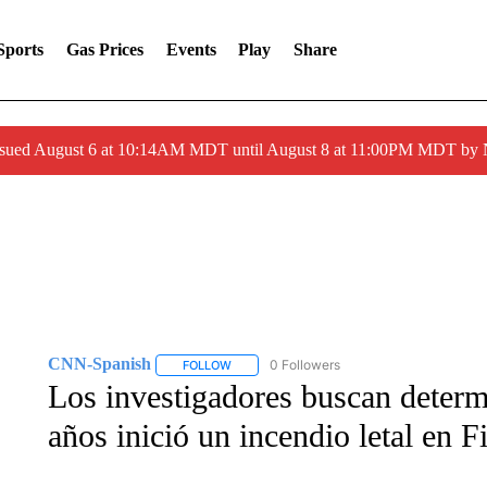
Sports
Gas Prices
Events
Play
Share
ssued August 6 at 10:14AM MDT until August 8 at 11:00PM MDT by
CNN-Spanish
0 Followers
FOLLOW
FOLLOW "CNN-SPANISH" TO RECEIVE NOTI
Los investigadores buscan determ
años inició un incendio letal en Fi