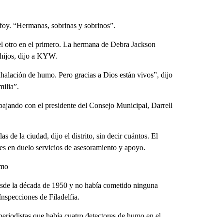
ifoy. “Hermanas, sobrinas y sobrinos”.
 el otro en el primero. La hermana de Debra Jackson
 hijos, dijo a KYW.
halación de humo. Pero gracias a Dios están vivos”, dijo
milia”.
trabajando con el presidente del Consejo Municipal, Darrell
.
 de la ciudad, dijo el distrito, sin decir cuántos. El
ntes en duelo servicios de asesoramiento y apoyo.
umo
esde la década de 1950 y no había cometido ninguna
nspecciones de Filadelfia.
periodistas que había cuatro detectores de humo en el