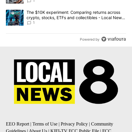
1
A trending article titled "The $10K experiment: Comparing return
The $10K experiment: Comparing returns across
crypto, stocks, ETFs and collectibles - Local News
8
1
Powered by
EEO Report
|
Terms of Use
|
Privacy Policy
|
Community
Guidelines
|
About Us
|
KIFI-TV FCC Public File
|
FCC