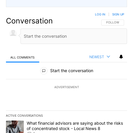
LOG IN
|
SIGN UP
Conversation
FOLLOW THIS CO
FOLLOW
NEWEST
ALL COMMENTS
All Comments
Start the conversation
ADVERTISEMENT
ACTIVE CONVERSATIONS
The following is a list of the most commented articles in the last 7
A trending article titled "What financial advisors are saying abo
What financial advisors are saying about the risks
of concentrated stock - Local News 8