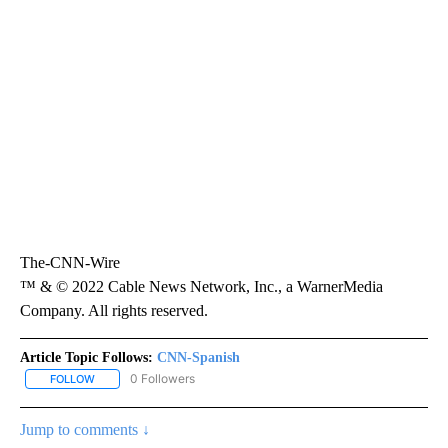
The-CNN-Wire
™ & © 2022 Cable News Network, Inc., a WarnerMedia
Company. All rights reserved.
Article Topic Follows:
CNN-Spanish
0 Followers
FOLLOW
FOLLOW "CNN-SPANISH" TO RECEIVE NOTIFICATIONS ABOUT NEW
Jump to comments ↓