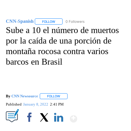
CNN-Spanish
0 Followers
FOLLOW
FOLLOW "CNN-SPANISH" TO RECEIVE NOTIFICA
Sube a 10 el número de muertos
por la caída de una porción de
montaña rocosa contra varios
barcos en Brasil
By
CNN Newsource
FOLLOW
FOLLOW "" TO RECEIVE NOTIFICATIONS ABOU
Published
January 8, 2022
2:41 PM
Show More
Facebook
X
LinkedIn