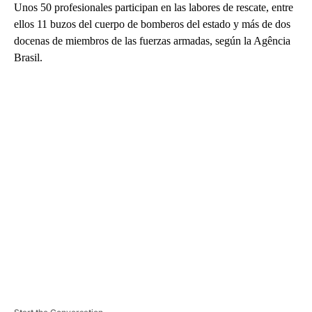
Unos 50 profesionales participan en las labores de rescate, entre
ellos 11 buzos del cuerpo de bomberos del estado y más de dos
docenas de miembros de las fuerzas armadas, según la Agência
Brasil.
A
D
V
E
R
TI
S
E
M
E
N
T