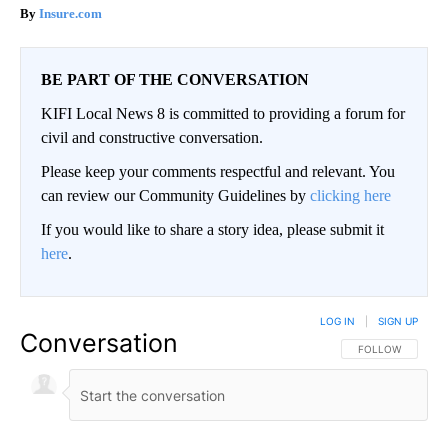
Insure.com
BE PART OF THE CONVERSATION
KIFI Local News 8 is committed to providing a forum for
civil and constructive conversation.
Please keep your comments respectful and relevant. You
can review our Community Guidelines by
clicking here
If you would like to share a story idea, please submit it
here
.
LOG IN
|
SIGN UP
Conversation
FOLLOW THIS CO
FOLLOW