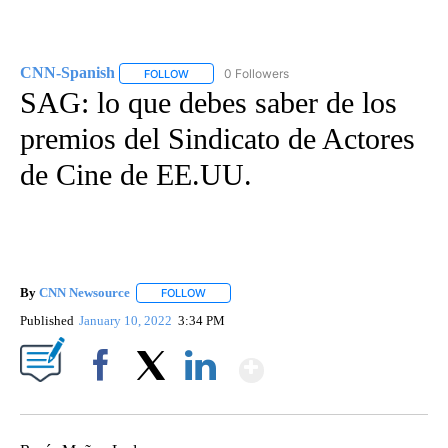
CNN-Spanish
0 Followers
FOLLOW
FOLLOW "CNN-SPANISH" TO RECEIVE NOTIFICA
SAG: lo que debes saber de los
premios del Sindicato de Actores
de Cine de EE.UU.
By
CNN Newsource
FOLLOW
FOLLOW "" TO RECEIVE NOTIFICATIONS ABOU
Published
January 10, 2022
3:34 PM
Show More
Facebook
X
LinkedIn