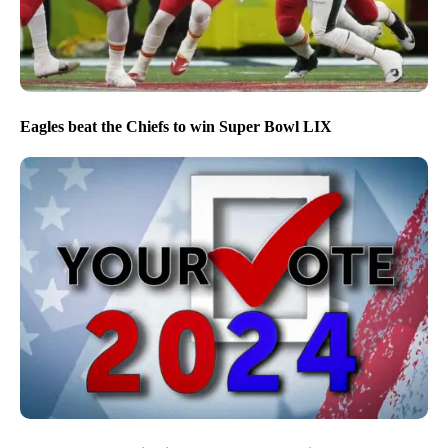
Eagles beat the Chiefs to win Super Bowl LIX