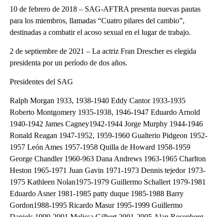
10 de febrero de 2018 – SAG-AFTRA presenta nuevas pautas
para los miembros, llamadas “Cuatro pilares del cambio”,
destinadas a combatir el acoso sexual en el lugar de trabajo.
2 de septiembre de 2021 – La actriz Fran Drescher es elegida
presidenta por un período de dos años.
Presidentes del SAG
Ralph Morgan 1933, 1938-1940 Eddy Cantor 1933-1935
Roberto Montgomery 1935-1938, 1946-1947 Eduardo Arnold
1940-1942 James Cagney1942-1944 Jorge Murphy 1944-1946
Ronald Reagan 1947-1952, 1959-1960 Gualterio Pidgeon 1952-
1957 León Ames 1957-1958 Quilla de Howard 1958-1959
George Chandler 1960-963 Dana Andrews 1963-1965 Charlton
Heston 1965-1971 Juan Gavin 1971-1973 Dennis tejedor 1973-
1975 Kathleen Nolan1975-1979 Guillermo Schallert 1979-1981
Eduardo Asner 1981-1985 patty duque 1985-1988 Barry
Gordon1988-1995 Ricardo Masur 1995-1999 Guillermo
Daniels 1999-2001 Melissa Gilbert 2001-2005 Alan Rosenberg