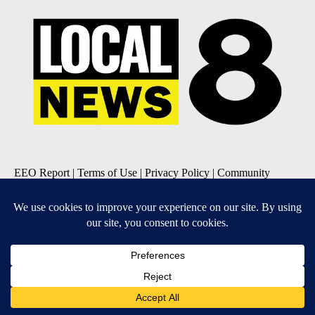
EEO Report
|
Terms of Use
|
Privacy Policy
|
Community
Guidelines
|
About Us
|
KIFI-TV FCC Public File
|
FCC
Applications
|
Do Not Sell My Personal Information
SUBSCRIBE TO OUR EMAIL NEWSLETTERS
Daily News Update
Breaking News Alert