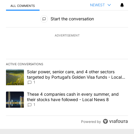
NEWEST
ALL COMMENTS
All Comments
Start the conversation
ADVERTISEMENT
ACTIVE CONVERSATIONS
The following is a list of the most commented articles in the last 7
A trending article titled "Solar power, senior care, and 4 other 
Solar power, senior care, and 4 other sectors
targeted by Portugal’s Golden Visa funds - Local
News 8
1
A trending article titled "These 4 companies cash in every summe
These 4 companies cash in every summer, and
their stocks have followed - Local News 8
1
Powered by