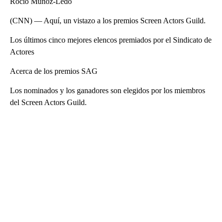
Rocío Muñoz-Ledo
(CNN) — Aquí, un vistazo a los premios Screen Actors Guild.
Los últimos cinco mejores elencos premiados por el Sindicato de
Actores
Acerca de los premios SAG
Los nominados y los ganadores son elegidos por los miembros
del Screen Actors Guild.
A
D
V
E
R
TI
S
E
M
E
N
T