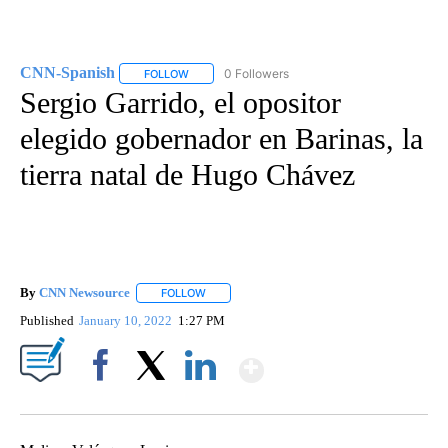
CNN-Spanish
0 Followers
FOLLOW
FOLLOW "CNN-SPANISH" TO RECEIVE NOTIFICA
Sergio Garrido, el opositor
elegido gobernador en Barinas, la
tierra natal de Hugo Chávez
By
CNN Newsource
FOLLOW
FOLLOW "" TO RECEIVE NOTIFICATIONS ABOU
Published
January 10, 2022
1:27 PM
Show More
Facebook
X
LinkedIn