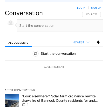
LOG IN
|
SIGN UP
Conversation
FOLLOW THIS CO
FOLLOW
NEWEST
ALL COMMENTS
All Comments
Start the conversation
ADVERTISEMENT
ACTIVE CONVERSATIONS
The following is a list of the most commented articles in the last 7
A trending article titled ""Look elsewhere": Solar farm ordinanc
"Look elsewhere": Solar farm ordinance rewrite
draws ire of Bannock County residents for and
against the ban - Local News 8
1