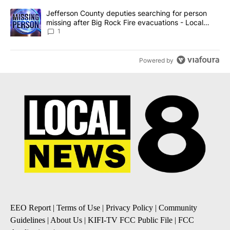
A trending article titled "Jefferson County deputies searching fo
Jefferson County deputies searching for person
missing after Big Rock Fire evacuations - Local
News 8
1
Powered by
EEO Report
|
Terms of Use
|
Privacy Policy
|
Community
Guidelines
|
About Us
|
KIFI-TV FCC Public File
|
FCC