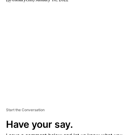
A
D
V
E
R
TI
S
E
M
E
N
T
Start the Conversation
Have your say.