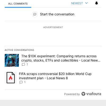
NEWEST
ALL COMMENTS
All Comments
Start the conversation
ADVERTISEMENT
ACTIVE CONVERSATIONS
The following is a list of the most commented articles in the last 7
A trending article titled "The $10K experiment: Comparing return
The $10K experiment: Comparing returns across
crypto, stocks, ETFs and collectibles - Local News
8
1
A trending article titled "FIFA scraps controversial $20 billion 
FIFA scraps controversial $20 billion World Cup
investment plan - Local News 8
1
Powered by