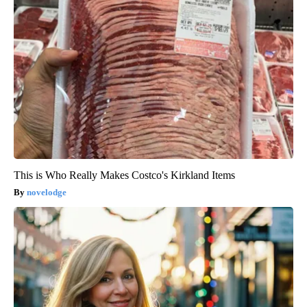
This is Who Really Makes Costco's Kirkland Items
novelodge