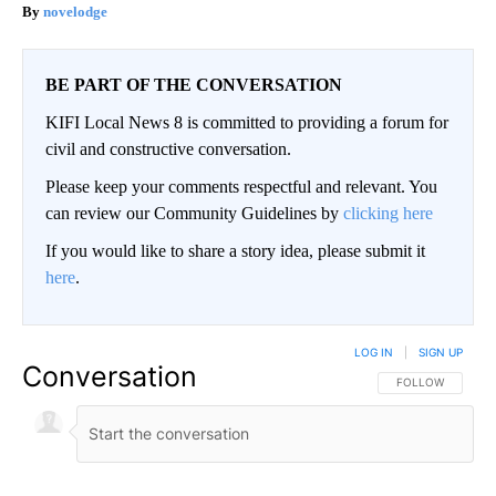
novelodge
BE PART OF THE CONVERSATION
KIFI Local News 8 is committed to providing a forum for
civil and constructive conversation.
Please keep your comments respectful and relevant. You
can review our Community Guidelines by
clicking here
If you would like to share a story idea, please submit it
here
.
LOG IN
|
SIGN UP
Conversation
FOLLOW THIS CO
FOLLOW