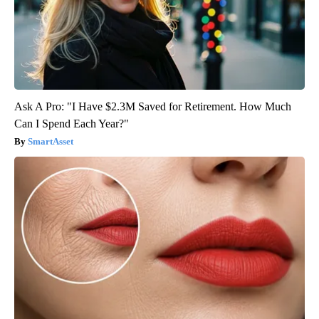
Ask A Pro: "I Have $2.3M Saved for Retirement. How Much
Can I Spend Each Year?"
SmartAsset