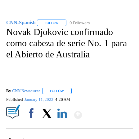
CNN-Spanish
0 Followers
FOLLOW
FOLLOW "CNN-SPANISH" TO RECEIVE NOTIFICA
Novak Djokovic confirmado
como cabeza de serie No. 1 para
el Abierto de Australia
By
CNN Newsource
FOLLOW
FOLLOW "" TO RECEIVE NOTIFICATIONS ABOU
Published
January 11, 2022
4:26 AM
Show More
Facebook
X
LinkedIn