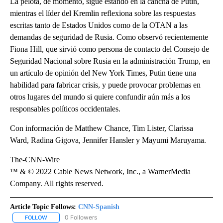
La pelota, de momento, sigue estando en la cancha de Putin,
mientras el líder del Kremlin reflexiona sobre las respuestas
escritas tanto de Estados Unidos como de la OTAN a las
demandas de seguridad de Rusia. Como observó recientemente
Fiona Hill, que sirvió como persona de contacto del Consejo de
Seguridad Nacional sobre Rusia en la administración Trump, en
un artículo de opinión del New York Times, Putin tiene una
habilidad para fabricar crisis, y puede provocar problemas en
otros lugares del mundo si quiere confundir aún más a los
responsables políticos occidentales.
Con información de Matthew Chance, Tim Lister, Clarissa
Ward, Radina Gigova, Jennifer Hansler y Mayumi Maruyama.
The-CNN-Wire
™ & © 2022 Cable News Network, Inc., a WarnerMedia
Company. All rights reserved.
Article Topic Follows:
CNN-Spanish
0 Followers
FOLLOW
FOLLOW "CNN-SPANISH" TO RECEIVE NOTIFICATIONS ABOUT NEW