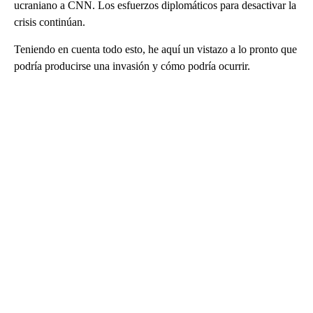
ucraniano a CNN. Los esfuerzos diplomáticos para desactivar la
crisis continúan.
Teniendo en cuenta todo esto, he aquí un vistazo a lo pronto que
podría producirse una invasión y cómo podría ocurrir.
A
D
V
E
R
TI
S
E
M
E
N
T