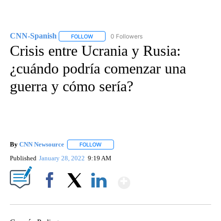
CNN-Spanish
0 Followers
FOLLOW
FOLLOW "CNN-SPANISH" TO RECEIVE NOTIFICA
Crisis entre Ucrania y Rusia:
¿cuándo podría comenzar una
guerra y cómo sería?
By
CNN Newsource
FOLLOW
FOLLOW "" TO RECEIVE NOTIFICATIONS ABOU
Published
January 28, 2022
9:19 AM
Show More
Facebook
X
LinkedIn