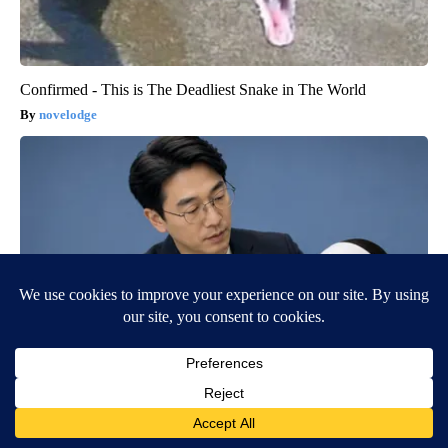
Confirmed - This is The Deadliest Snake in The World
novelodge
Wrinkles: Everyone Uses Lotions. Koreans Do This Instead (It's