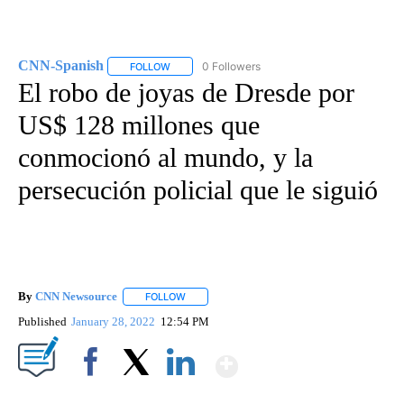
CNN-Spanish
0 Followers
FOLLOW
FOLLOW "CNN-SPANISH" TO RECEIVE NOTIFICA
El robo de joyas de Dresde por
US$ 128 millones que
conmocionó al mundo, y la
persecución policial que le siguió
By
CNN Newsource
FOLLOW
FOLLOW "" TO RECEIVE NOTIFICATIONS ABOU
Published
January 28, 2022
12:54 PM
Show More
Facebook
X
LinkedIn