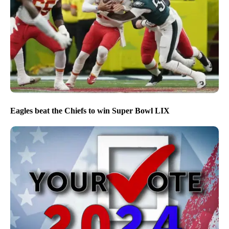
Eagles beat the Chiefs to win Super Bowl LIX