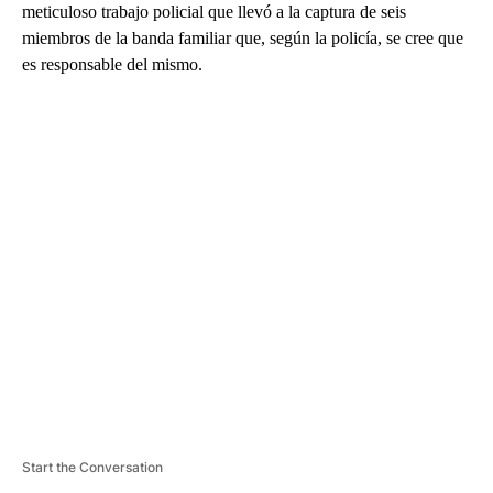
meticuloso trabajo policial que llevó a la captura de seis
miembros de la banda familiar que, según la policía, se cree que
es responsable del mismo.
A
D
V
E
R
TI
S
E
M
E
N
T
Start the Conversation