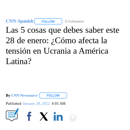
CNN-Spanish
0 Followers
FOLLOW
FOLLOW "CNN-SPANISH" TO RECEIVE NOTIFICA
Las 5 cosas que debes saber este
28 de enero: ¿Cómo afecta la
tensión en Ucrania a América
Latina?
By
CNN Newsource
FOLLOW
FOLLOW "" TO RECEIVE NOTIFICATIONS ABOU
Published
January 28, 2022
4:01 AM
Show More
Facebook
X
LinkedIn