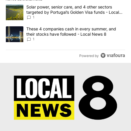
The following is a list of the most commented articles in the last 7
A trending article titled "Solar power, senior care, and 4 other 
Solar power, senior care, and 4 other sectors
targeted by Portugal’s Golden Visa funds - Local
News 8
1
A trending article titled "These 4 companies cash in every summe
These 4 companies cash in every summer, and
their stocks have followed - Local News 8
1
Powered by