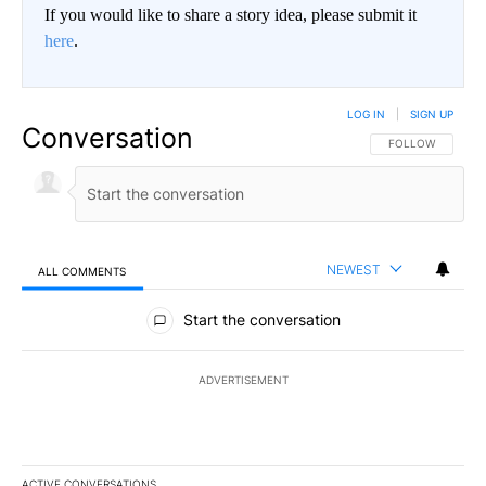
If you would like to share a story idea, please submit it
here
.
LOG IN
|
SIGN UP
Conversation
FOLLOW THIS CO
FOLLOW
NEWEST
ALL COMMENTS
All Comments
Start the conversation
ADVERTISEMENT
ACTIVE CONVERSATIONS