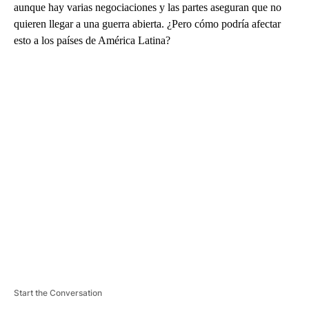
aunque hay varias negociaciones y las partes aseguran que no
quieren llegar a una guerra abierta. ¿Pero cómo podría afectar
esto a los países de América Latina?
A
D
V
E
R
TI
S
E
M
E
N
T
Start the Conversation