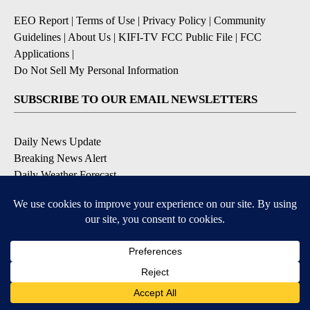
EEO Report
|
Terms of Use
|
Privacy Policy
|
Community
Guidelines
|
About Us
|
KIFI-TV FCC Public File
|
FCC
Applications
|
Do Not Sell My Personal Information
SUBSCRIBE TO OUR EMAIL NEWSLETTERS
Daily News Update
Breaking News Alert
Daily Weather Forecast
Severe Weather Alert
Contests and Promotions
DOWNLOAD OUR APPS
Available for iOS and Android