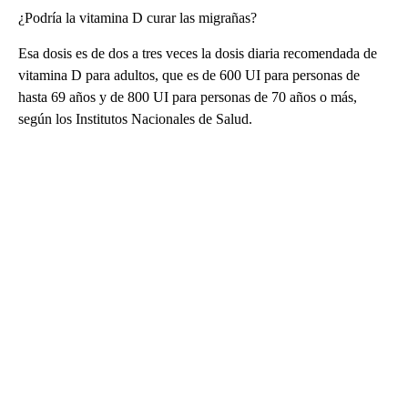
¿Podría la vitamina D curar las migrañas?
Esa dosis es de dos a tres veces la dosis diaria recomendada de
vitamina D para adultos, que es de 600 UI para personas de
hasta 69 años y de 800 UI para personas de 70 años o más,
según los Institutos Nacionales de Salud.
A
D
V
E
R
TI
S
E
M
E
N
T