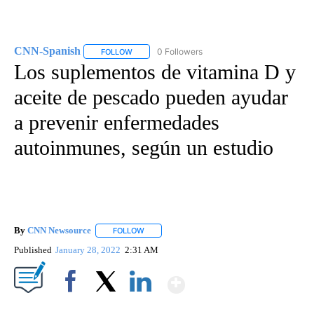
CNN-Spanish
0 Followers
FOLLOW
FOLLOW "CNN-SPANISH" TO RECEIVE NOTIFICA
Los suplementos de vitamina D y
aceite de pescado pueden ayudar
a prevenir enfermedades
autoinmunes, según un estudio
By
CNN Newsource
FOLLOW
FOLLOW "" TO RECEIVE NOTIFICATIONS ABOU
Published
January 28, 2022
2:31 AM
Show More
Facebook
X
LinkedIn