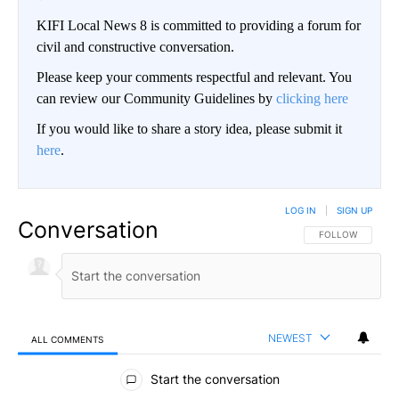
KIFI Local News 8 is committed to providing a forum for
civil and constructive conversation.
Please keep your comments respectful and relevant. You
can review our Community Guidelines by
clicking here
If you would like to share a story idea, please submit it
here
.
LOG IN
|
SIGN UP
Conversation
FOLLOW THIS CO
FOLLOW
NEWEST
ALL COMMENTS
All Comments
Start the conversation