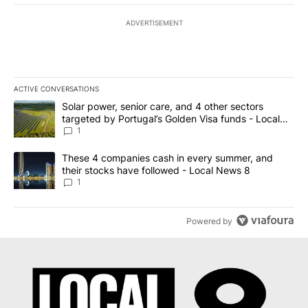
ADVERTISEMENT
ACTIVE CONVERSATIONS
The following is a list of the most commented articles in the last 7
A trending article titled "Solar power, senior care, and 4 other 
Solar power, senior care, and 4 other sectors
targeted by Portugal’s Golden Visa funds - Local
News 8
1
A trending article titled "These 4 companies cash in every summe
These 4 companies cash in every summer, and
their stocks have followed - Local News 8
1
Powered by