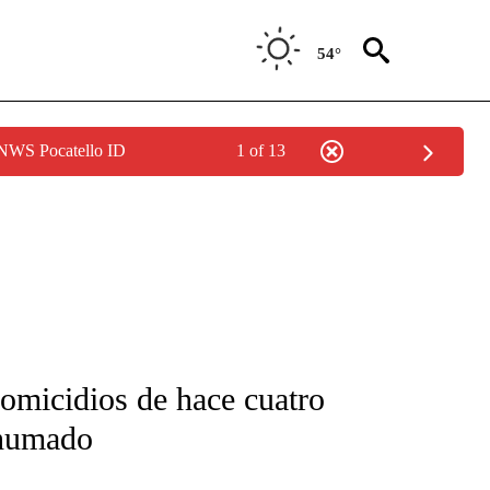
54°
 NWS Pocatello ID
1 of 13
FICATIONS ABOUT NEW PAGES ON "CNN-SPANISH".
homicidios de hace cuatro
xhumado