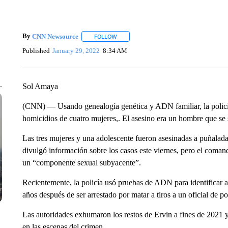
By
CNN Newsource
FOLLOW
FOLLOW "" TO RECEIVE NOTIFICATIONS 
Published
January 29, 2022
8:34 AM
Sol Amaya
(CNN) — Usando genealogía genética y ADN familiar, la policía
homicidios de cuatro mujeres,. El asesino era un hombre que se 
Las tres mujeres y una adolescente fueron asesinadas a puñalada
divulgó información sobre los casos este viernes, pero el comand
un “componente sexual subyacente”.
Recientemente, la policía usó pruebas de ADN para identificar a
años después de ser arrestado por matar a tiros a un oficial de po
Las autoridades exhumaron los restos de Ervin a fines de 2021
en las escenas del crimen.