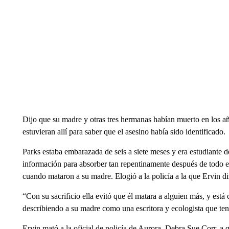
Dijo que su madre y otras tres hermanas habían muerto en los añ
estuvieran allí para saber que el asesino había sido identificado.
Parks estaba embarazada de seis a siete meses y era estudiante
información para absorber tan repentinamente después de todo e
cuando mataron a su madre. Elogió a la policía a la que Ervin di
“Con su sacrificio ella evitó que él matara a alguien más, y está 
describiendo a su madre como una escritora y ecologista que tení
Ervin mató a la oficial de policía de Aurora, Debra Sue Corr, a