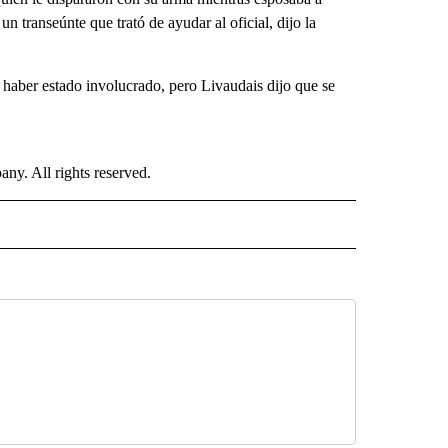
n transeúnte que trató de ayudar al oficial, dijo la
 haber estado involucrado, pero Livaudais dijo que se
. All rights reserved.
ISH" TO RECEIVE NOTIFICATIONS ABOUT NEW PAGES ON "CNN-SPANISH".