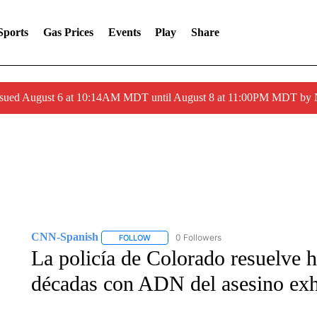
Sports
Gas Prices
Events
Play
Share
ssued August 6 at 10:14AM MDT until August 8 at 11:00PM MDT by
CNN-Spanish
0 Followers
FOLLOW
FOLLOW "CNN-SPANISH" TO RECEIVE NOTI
La policía de Colorado resuelve 
décadas con ADN del asesino e