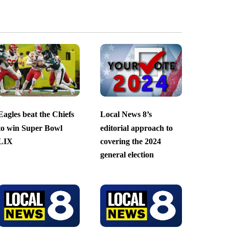
Eagles beat the Chiefs
Local News 8’s
to win Super Bowl
editorial approach to
LIX
covering the 2024
general election