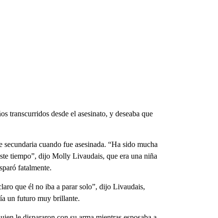
os transcurridos desde el asesinato, y deseaba que
 de secundaria cuando fue asesinada. “Ha sido mucha
ste tiempo”, dijo Molly Livaudais, que era una niña
sparó fatalmente.
claro que él no iba a parar solo”, dijo Livaudais,
a un futuro muy brillante.
 quien le dispararon con su arma mientras esposaba a