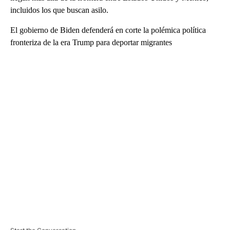
incluidos los que buscan asilo.
El gobierno de Biden defenderá en corte la polémica política
fronteriza de la era Trump para deportar migrantes
A
D
V
E
R
TI
S
E
M
E
N
T