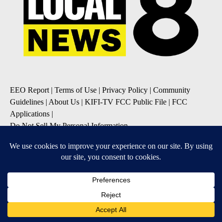
EEO Report
|
Terms of Use
|
Privacy Policy
|
Community
Guidelines
|
About Us
|
KIFI-TV FCC Public File
|
FCC
Applications
|
Do Not Sell My Personal Information
SUBSCRIBE TO OUR EMAIL NEWSLETTERS
Daily News Update
Breaking News Alert
Daily Weather Forecast
Severe Weather Alert