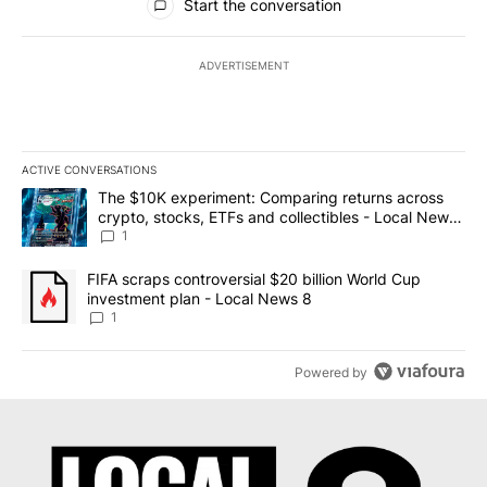
Start the conversation
ADVERTISEMENT
ACTIVE CONVERSATIONS
The following is a list of the most commented articles in the last 7
A trending article titled "The $10K experiment: Comparing return
The $10K experiment: Comparing returns across
crypto, stocks, ETFs and collectibles - Local News
8
1
A trending article titled "FIFA scraps controversial $20 billion 
FIFA scraps controversial $20 billion World Cup
investment plan - Local News 8
1
Powered by