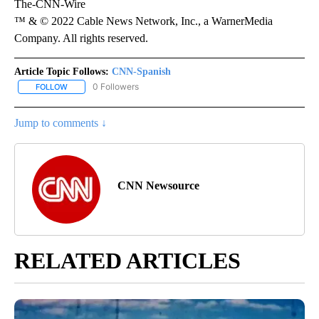
The-CNN-Wire
™ & © 2022 Cable News Network, Inc., a WarnerMedia
Company. All rights reserved.
Article Topic Follows:
CNN-Spanish
0 Followers
FOLLOW
FOLLOW "CNN-SPANISH" TO RECEIVE NOTIFICATIONS ABOUT NEW
Jump to comments ↓
CNN Newsource
RELATED ARTICLES