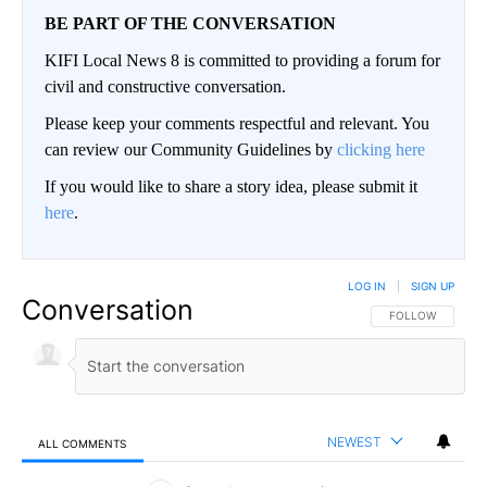
BE PART OF THE CONVERSATION
KIFI Local News 8 is committed to providing a forum for
civil and constructive conversation.
Please keep your comments respectful and relevant. You
can review our Community Guidelines by
clicking here
If you would like to share a story idea, please submit it
here
.
LOG IN
|
SIGN UP
Conversation
FOLLOW THIS CO
FOLLOW
NEWEST
ALL COMMENTS
All Comments