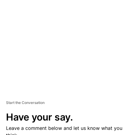
A
D
V
E
R
TI
S
E
M
E
N
T
Start the Conversation
Have your say.
Leave a comment below and let us know what you