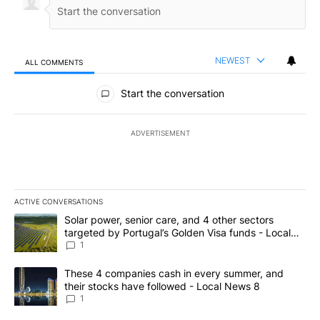
NEWEST
ALL COMMENTS
All Comments
Start the conversation
ADVERTISEMENT
ACTIVE CONVERSATIONS
The following is a list of the most commented articles in the last 7
A trending article titled "Solar power, senior care, and 4 other 
Solar power, senior care, and 4 other sectors
targeted by Portugal’s Golden Visa funds - Local
News 8
1
A trending article titled "These 4 companies cash in every summe
These 4 companies cash in every summer, and
their stocks have followed - Local News 8
1