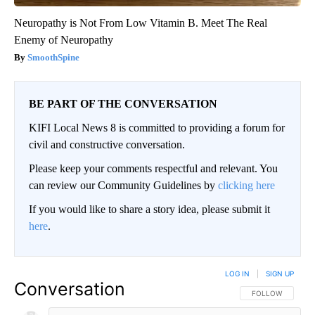
Neuropathy is Not From Low Vitamin B. Meet The Real
Enemy of Neuropathy
SmoothSpine
BE PART OF THE CONVERSATION
KIFI Local News 8 is committed to providing a forum for
civil and constructive conversation.
Please keep your comments respectful and relevant. You
can review our Community Guidelines by
clicking here
If you would like to share a story idea, please submit it
here
.
LOG IN
|
SIGN UP
Conversation
FOLLOW THIS CO
FOLLOW