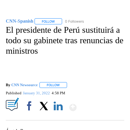
CNN-Spanish
0 Followers
FOLLOW
FOLLOW "CNN-SPANISH" TO RECEIVE NOTIFICA
El presidente de Perú sustituirá a
todo su gabinete tras renuncias de
ministros
By
CNN Newsource
FOLLOW
FOLLOW "" TO RECEIVE NOTIFICATIONS ABOU
Published
January 31, 2022
4:58 PM
Show More
Facebook
X
LinkedIn