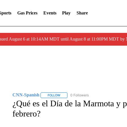
Sports
Gas Prices
Events
Play
Share
ssued August 6 at 10:14AM MDT until August 8 at 11:00PM MDT by
CNN-Spanish
0 Followers
FOLLOW
FOLLOW "CNN-SPANISH" TO RECEIVE NOTI
¿Qué es el Día de la Marmota y po
febrero?