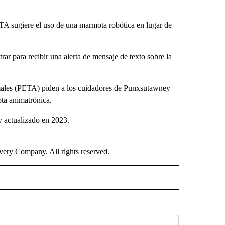
TA sugiere el uso de una marmota robótica en lugar de
rar para recibir una alerta de mensaje de texto sobre la
imales (PETA) piden a los cuidadores de Punxsutawney
ota animatrónica.
y actualizado en 2023.
ry Company. All rights reserved.
ISH" TO RECEIVE NOTIFICATIONS ABOUT NEW PAGES ON "CNN-SPANISH".