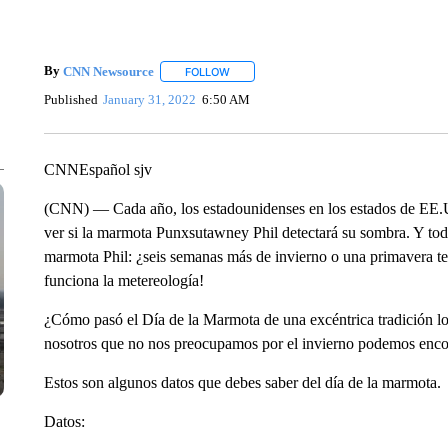
By
CNN Newsource
FOLLOW
FOLLOW "" TO RECEIVE NOTIFICATIONS 
Published
January 31, 2022
6:50 AM
CNNEspañol sjv
(CNN) — Cada año, los estadounidenses en los estados de EE.U
ver si la marmota Punxsutawney Phil detectará su sombra. Y tod
marmota Phil: ¿seis semanas más de invierno o una primavera 
funciona la metereología!
¿Cómo pasó el Día de la Marmota de una excéntrica tradición loc
nosotros que no nos preocupamos por el invierno podemos encon
Estos son algunos datos que debes saber del día de la marmota.
Datos: