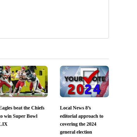
Eagles beat the Chiefs
Local News 8’s
to win Super Bowl
editorial approach to
LIX
covering the 2024
general election