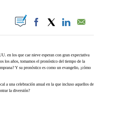
ABOUT NEW PAGES ON "".
Facebook
X
LinkedIn
Email
U. en los que cae nieve esperan con gran expectativa
os los años, tomamos el pronóstico del tiempo de la
temprana? Y su pronóstico es como un evangelio, ¡cómo
al a una celebración anual en la que incluso aquellos de
trar la diversión?