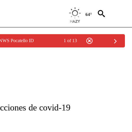
64°
 NWS Pocatello ID
1 of 13
FICATIONS ABOUT NEW PAGES ON "CNN-SPANISH".
icciones de covid-19