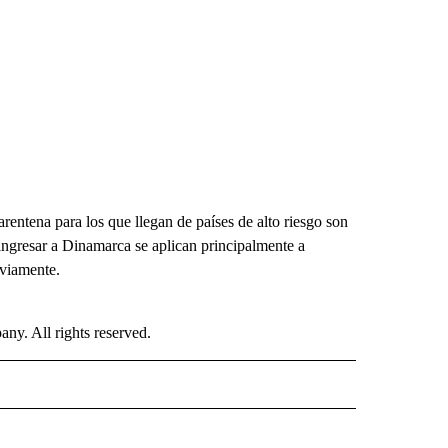
rentena para los que llegan de países de alto riesgo son
ingresar a Dinamarca se aplican principalmente a
eviamente.
. All rights reserved.
ISH" TO RECEIVE NOTIFICATIONS ABOUT NEW PAGES ON "CNN-SPANISH".