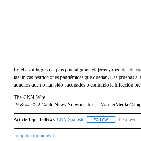
Pruebas al ingreso al país para algunos viajeros y medidas de cua
las únicas restricciones pandémicas que quedan. Las pruebas al 
aquellos que no han sido vacunados o contraído la infección pr
The-CNN-Wire
™ & © 2022 Cable News Network, Inc., a WarnerMedia Company
Article Topic Follows:
CNN-Spanish
0 Followers
FOLLOW
FOLLOW "CNN-SPAN
Jump to comments ↓