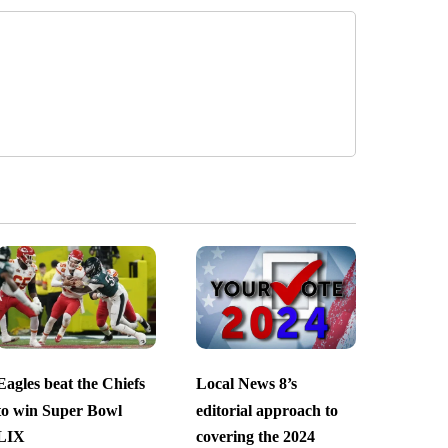
Eagles beat the Chiefs
Local News 8’s
to win Super Bowl
editorial approach to
LIX
covering the 2024