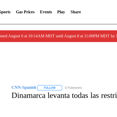
Sports
Gas Prices
Events
Play
Share
ssued August 6 at 10:14AM MDT until August 8 at 11:00PM MDT by
CNN-Spanish
0 Followers
FOLLOW
FOLLOW "CNN-SPANISH" TO RECEIVE NOTI
Dinamarca levanta todas las restr