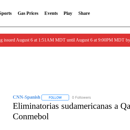
Sports
Gas Prices
Events
Play
Share
ng issued August 6 at 1:51AM MDT until August 6 at 9:00PM MDT 
CNN-Spanish
0 Followers
FOLLOW
FOLLOW "CNN-SPANISH" TO RECEIVE NOTI
Eliminatorias sudamericanas a Qat
Conmebol