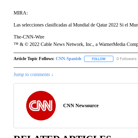
MIRA:
Las selecciones clasificadas al Mundial de Qatar 2022 Si el Mun
The-CNN-Wire
™ & © 2022 Cable News Network, Inc., a WarnerMedia Company
Article Topic Follows:
CNN-Spanish
0 Followers
FOLLOW
FOLLOW "CNN-SPAN
Jump to comments ↓
CNN Newsource