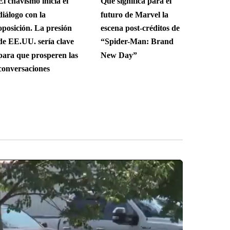
El chavismo inicia el
Qué significa para el
diálogo con la
futuro de Marvel la
oposición. La presión
escena post-créditos de
de EE.UU. sería clave
“Spider-Man: Brand
para que prosperen las
New Day”
conversaciones