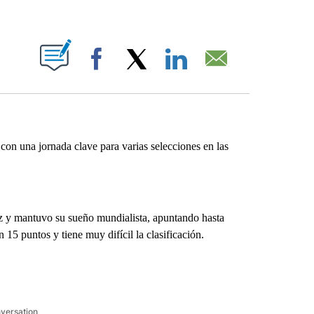
ABOUT NEW PAGES ON "".
Facebook
X
LinkedIn
Email
n una jornada clave para varias selecciones en las
ez y mantuvo su sueño mundialista, apuntando hasta
15 puntos y tiene muy difícil la clasificación.
nversation