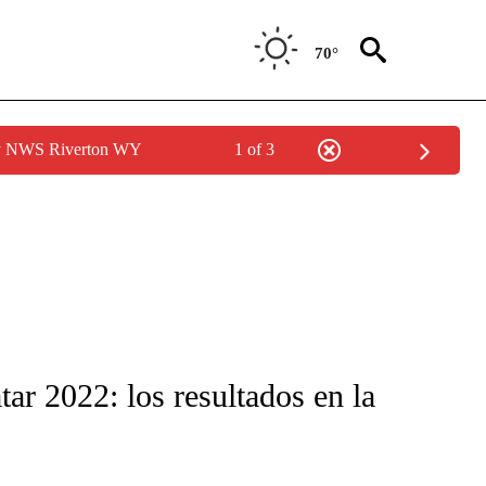
70°
by NWS Riverton WY
1 of 3
FICATIONS ABOUT NEW PAGES ON "CNN-SPANISH".
ar 2022: los resultados en la