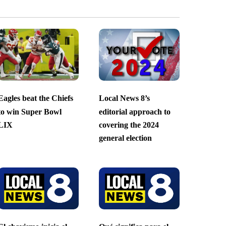
Eagles beat the Chiefs
Local News 8’s
to win Super Bowl
editorial approach to
LIX
covering the 2024
general election