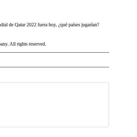
dial de Qatar 2022 fuera hoy, ¿qué países jugarían?
. All rights reserved.
ISH" TO RECEIVE NOTIFICATIONS ABOUT NEW PAGES ON "CNN-SPANISH".