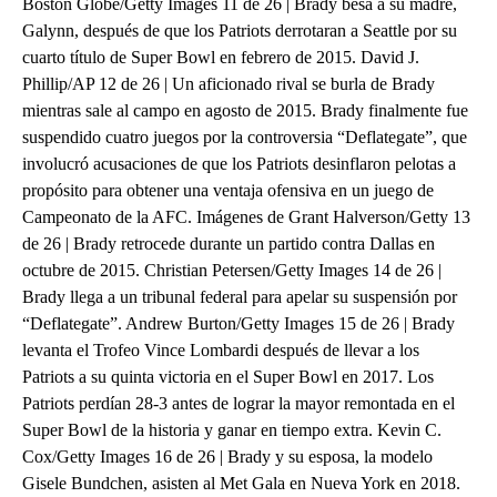
Boston Globe/Getty Images 11 de 26 | Brady besa a su madre,
Galynn, después de que los Patriots derrotaran a Seattle por su
cuarto título de Super Bowl en febrero de 2015. David J.
Phillip/AP 12 de 26 | Un aficionado rival se burla de Brady
mientras sale al campo en agosto de 2015. Brady finalmente fue
suspendido cuatro juegos por la controversia “Deflategate”, que
involucró acusaciones de que los Patriots desinflaron pelotas a
propósito para obtener una ventaja ofensiva en un juego de
Campeonato de la AFC. Imágenes de Grant Halverson/Getty 13
de 26 | Brady retrocede durante un partido contra Dallas en
octubre de 2015. Christian Petersen/Getty Images 14 de 26 |
Brady llega a un tribunal federal para apelar su suspensión por
“Deflategate”. Andrew Burton/Getty Images 15 de 26 | Brady
levanta el Trofeo Vince Lombardi después de llevar a los
Patriots a su quinta victoria en el Super Bowl en 2017. Los
Patriots perdían 28-3 antes de lograr la mayor remontada en el
Super Bowl de la historia y ganar en tiempo extra. Kevin C.
Cox/Getty Images 16 de 26 | Brady y su esposa, la modelo
Gisele Bundchen, asisten al Met Gala en Nueva York en 2018.