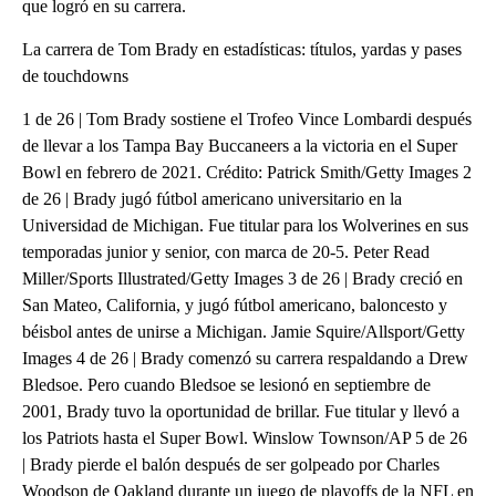
que logró en su carrera.
La carrera de Tom Brady en estadísticas: títulos, yardas y pases
de touchdowns
1 de 26 | Tom Brady sostiene el Trofeo Vince Lombardi después
de llevar a los Tampa Bay Buccaneers a la victoria en el Super
Bowl en febrero de 2021. Crédito: Patrick Smith/Getty Images 2
de 26 | Brady jugó fútbol americano universitario en la
Universidad de Michigan. Fue titular para los Wolverines en sus
temporadas junior y senior, con marca de 20-5. Peter Read
Miller/Sports Illustrated/Getty Images 3 de 26 | Brady creció en
San Mateo, California, y jugó fútbol americano, baloncesto y
béisbol antes de unirse a Michigan. Jamie Squire/Allsport/Getty
Images 4 de 26 | Brady comenzó su carrera respaldando a Drew
Bledsoe. Pero cuando Bledsoe se lesionó en septiembre de
2001, Brady tuvo la oportunidad de brillar. Fue titular y llevó a
los Patriots hasta el Super Bowl. Winslow Townson/AP 5 de 26
| Brady pierde el balón después de ser golpeado por Charles
Woodson de Oakland durante un juego de playoffs de la NFL en