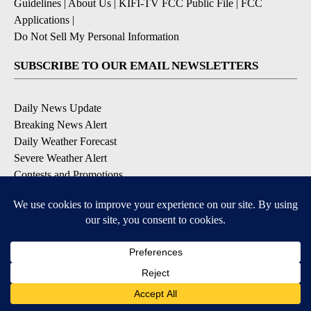
Guidelines
|
About Us
|
KIFI-TV FCC Public File
|
FCC
Applications
|
Do Not Sell My Personal Information
SUBSCRIBE TO OUR EMAIL NEWSLETTERS
Daily News Update
Breaking News Alert
Daily Weather Forecast
Severe Weather Alert
Contests and Promotions
DOWNLOAD OUR APPS
Available for iOS and Android