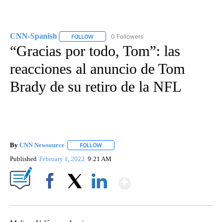
CNN-Spanish
0 Followers
FOLLOW
FOLLOW "CNN-SPANISH" TO RECEIVE NOTIFICA
“Gracias por todo, Tom”: las
reacciones al anuncio de Tom
Brady de su retiro de la NFL
By
CNN Newsource
FOLLOW
FOLLOW "" TO RECEIVE NOTIFICATIONS ABOU
Published
February 1, 2022
9:21 AM
Show More
Facebook
X
LinkedIn