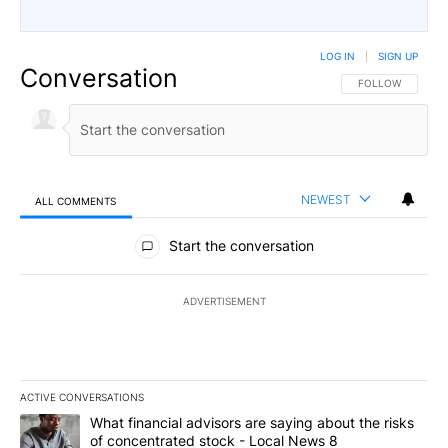
LOG IN
|
SIGN UP
Conversation
FOLLOW THIS CO
FOLLOW
NEWEST
ALL COMMENTS
All Comments
Start the conversation
ADVERTISEMENT
ACTIVE CONVERSATIONS
The following is a list of the most commented articles in the last 7
A trending article titled "What financial advisors are saying abo
What financial advisors are saying about the risks
of concentrated stock - Local News 8