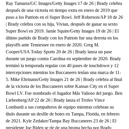
Ray Tamarra/GC Images/Getty Images 17 de 26 | Brady celebra
después de una victoria en tiempo extra en enero de 2019 que
puso a los Patriots en el Super Bowl. Jeff Roberson/AP 18 de 26
| Brady celebra con su hija, Vivian, después de ganar su sexto
Super Bowl en 2019. Jamie Squire/Getty Images 19 de 26 | El
último partido de Brady con los Patriots fue una derrota en los
playoffs ante Tennessee en enero de 2020. Greg M.
Cooper/USA Today Sports 20 de 26 | Brady lanza un pase
durante un juego contra Carolina en septiembre de 2020. Brady
terminó la temporada regular con 40 pases de touchdown y 12
intercepciones mientras los Buccaneers tenían una marca de 11-
5. Mike Ehrmann/Getty Images 21 de 26 | Brady celebra al final
de la victoria de los Buccaneers sobre Kansas City en el Super
Bowl LV. Fue nombrado el Jugador Más Valioso del juego. Ben
Liebenberg/AP 22 de 26 | Brady lanza el Trofeo Vince
Lombardi a sus compañeros de equipo mientras celebran su
título durante un desfile de botes en Tampa, Florida, en febrero
de 2021. Kyle Zedaker/Tampa Bay Buccaneers 23 de 26 | El
presidente Joe Biden se ríe de una broma hecha por Brady,