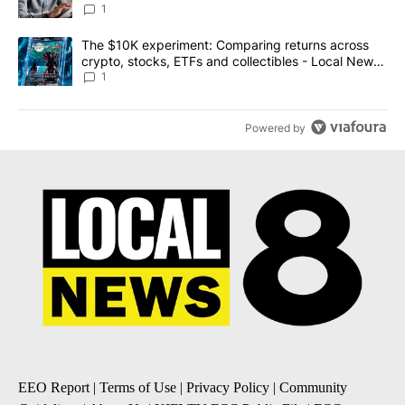
1
A trending article titled "The $10K experiment: Comparing return
The $10K experiment: Comparing returns across
crypto, stocks, ETFs and collectibles - Local News
8
1
Powered by
EEO Report
|
Terms of Use
|
Privacy Policy
|
Community