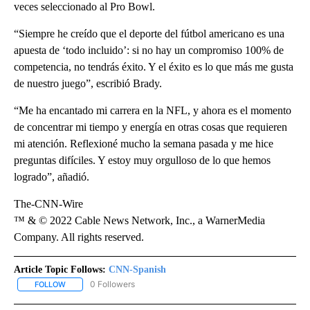
veces seleccionado al Pro Bowl.
“Siempre he creído que el deporte del fútbol americano es una
apuesta de ‘todo incluido’: si no hay un compromiso 100% de
competencia, no tendrás éxito. Y el éxito es lo que más me gusta
de nuestro juego”, escribió Brady.
“Me ha encantado mi carrera en la NFL, y ahora es el momento
de concentrar mi tiempo y energía en otras cosas que requieren
mi atención. Reflexioné mucho la semana pasada y me hice
preguntas difíciles. Y estoy muy orgulloso de lo que hemos
logrado”, añadió.
The-CNN-Wire
™ & © 2022 Cable News Network, Inc., a WarnerMedia
Company. All rights reserved.
Article Topic Follows:
CNN-Spanish
0 Followers
FOLLOW
FOLLOW "CNN-SPANISH" TO RECEIVE NOTIFICATIONS ABOUT NEW