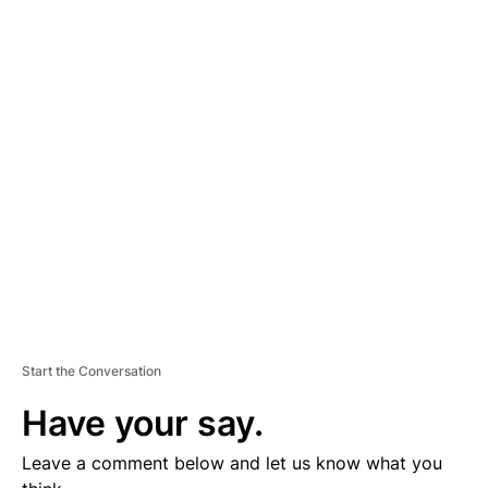
A
D
V
E
R
TI
S
E
M
E
N
T
Start the Conversation
Have your say.
Leave a comment below and let us know what you