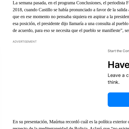
La semana pasada, en el programa Conclusiones, el periodista F
2018, cuando Castillo se había pronunciado a favor de la salida 
que en ese momento no pensaba siquiera en aspirar a la preside
esa posición, el presidente dijo llamaría a una consulta al pueb
de acuerdo, para eso se necesita que el pueblo se manifieste”, se
ADVERTISEMENT
Start the Co
Have
Leave a 
think.
En su presentación, Maúrtua recordó cuál es la política exterior 
respecto de la mediterraneidad de Bolivia. Aclaró que “no existe