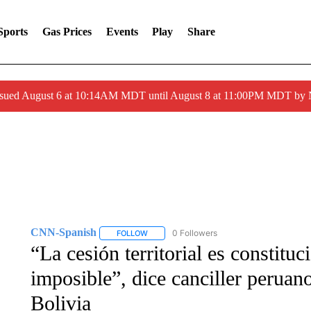
Sports
Gas Prices
Events
Play
Share
ssued August 6 at 10:14AM MDT until August 8 at 11:00PM MDT by
CNN-Spanish
0 Followers
FOLLOW
FOLLOW "CNN-SPANISH" TO RECEIVE NOTI
“La cesión territorial es constitu
imposible”, dice canciller peruano
Bolivia