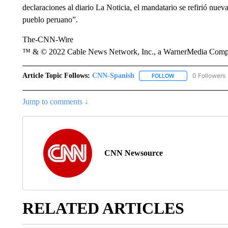
declaraciones al diario La Noticia, el mandatario se refirió nue
pueblo peruano”.
The-CNN-Wire
™ & © 2022 Cable News Network, Inc., a WarnerMedia Company
Article Topic Follows:
CNN-Spanish
0 Followers
FOLLOW
FOLLOW "CNN-SPAN
Jump to comments ↓
CNN Newsource
RELATED ARTICLES