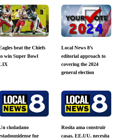
Eagles beat the Chiefs
Local News 8’s
to win Super Bowl
editorial approach to
LIX
covering the 2024
general election
Un ciudadano
Rosita ama construir
estadounidense fue
casas. EE.UU. necesita