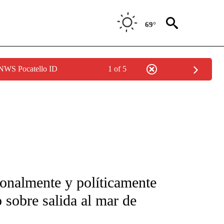
69°
 NWS Pocatello ID
1 of 5
FICATIONS ABOUT NEW PAGES ON "CNN-SPANISH".
cionalmente y políticamente
 sobre salida al mar de