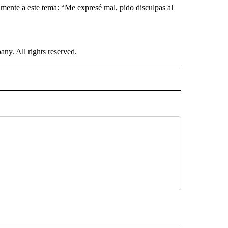
vamente a este tema: “Me expresé mal, pido disculpas al
. All rights reserved.
ISH" TO RECEIVE NOTIFICATIONS ABOUT NEW PAGES ON "CNN-SPANISH".