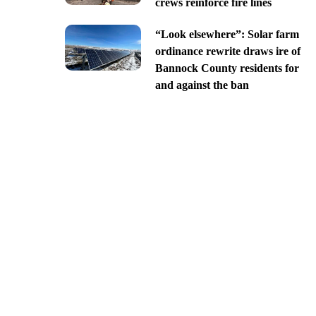
crews reinforce fire lines
“Look elsewhere”: Solar farm
ordinance rewrite draws ire of
Bannock County residents for
and against the ban