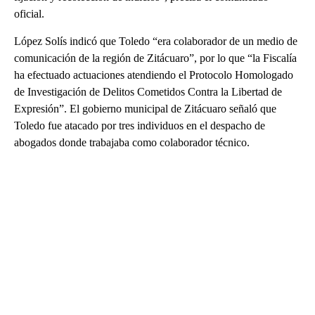
oficial.
López Solís indicó que Toledo “era colaborador de un medio de
comunicación de la región de Zitácuaro”, por lo que “la Fiscalía
ha efectuado actuaciones atendiendo el Protocolo Homologado
de Investigación de Delitos Cometidos Contra la Libertad de
Expresión”. El gobierno municipal de Zitácuaro señaló que
Toledo fue atacado por tres individuos en el despacho de
abogados donde trabajaba como colaborador técnico.
A
D
V
E
R
TI
S
E
M
E
N
T