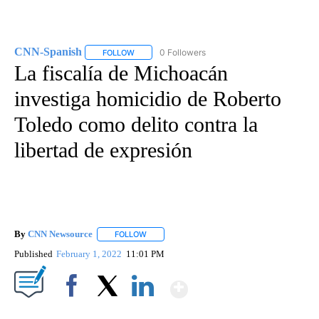
CNN-Spanish
0 Followers
FOLLOW
FOLLOW "CNN-SPANISH" TO RECEIVE NOTIFICA
La fiscalía de Michoacán
investiga homicidio de Roberto
Toledo como delito contra la
libertad de expresión
By
CNN Newsource
FOLLOW
FOLLOW "" TO RECEIVE NOTIFICATIONS ABOU
Published
February 1, 2022
11:01 PM
Show More
Facebook
X
LinkedIn