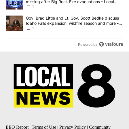
missing after Big Rock Fire evacuations - Local
News 8
1
A trending article titled "Gov. Brad Little and Lt. Gov. Scott Be
Gov. Brad Little and Lt. Gov. Scott Bedke discuss
Idaho Falls expansion, wildfire season and more -
Local News 8
1
Powered by
EEO Report
|
Terms of Use
|
Privacy Policy
|
Community