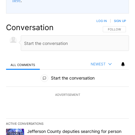
here
.
LOG IN
|
SIGN UP
Conversation
FOLLOW THIS CO
FOLLOW
NEWEST
ALL COMMENTS
All Comments
Start the conversation
ADVERTISEMENT
ACTIVE CONVERSATIONS
The following is a list of the most commented articles in the last 7
A trending article titled "Jefferson County deputies searching fo
Jefferson County deputies searching for person