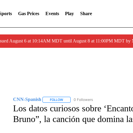
Sports
Gas Prices
Events
Play
Share
ssued August 6 at 10:14AM MDT until August 8 at 11:00PM MDT by
CNN-Spanish
0 Followers
FOLLOW
FOLLOW "CNN-SPANISH" TO RECEIVE NOTI
Los datos curiosos sobre ‘Encan
Bruno”, la canción que domina las