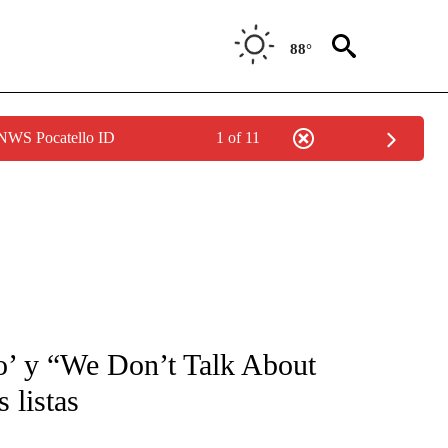
88°
 NWS Pocatello ID
1 of 11
FICATIONS ABOUT NEW PAGES ON "CNN-SPANISH".
to’ y “We Don’t Talk About
 listas