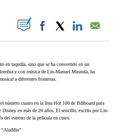
ABOUT NEW PAGES ON "".
Facebook
X
LinkedIn
Email
 en taquilla, sino que se ha convertido en un
Colombia y con música de Lin-Manuel Miranda, ha
sical a diferentes fronteras.
 número cuatro en la lista Hot 100 de Billboard para
 Disney en más de 26 años. El sencillo, escrito por Lin-
 del estreno de la película en cines.
e “Aladdin”