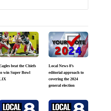
Eagles beat the Chiefs
Local News 8’s
to win Super Bowl
editorial approach to
LIX
covering the 2024
general election