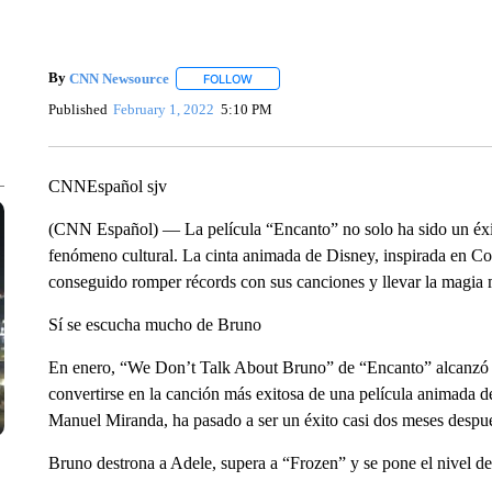
By
CNN Newsource
FOLLOW
FOLLOW "" TO RECEIVE NOTIFICATIONS 
Published
February 1, 2022
5:10 PM
CNNEspañol sjv
(CNN Español) — La película “Encanto” no solo ha sido un éxito
fenómeno cultural. La cinta animada de Disney, inspirada en 
conseguido romper récords con sus canciones y llevar la magia mu
Sí se escucha mucho de Bruno
En enero, “We Don’t Talk About Bruno” de “Encanto” alcanzó el
convertirse en la canción más exitosa de una película animada de
Manuel Miranda, ha pasado a ser un éxito casi dos meses después
Bruno destrona a Adele, supera a “Frozen” y se pone el nivel d