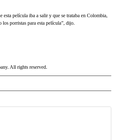
ta película iba a salir y que se trataba en Colombia,
os porristas para esta película”, dijo.
. All rights reserved.
ISH" TO RECEIVE NOTIFICATIONS ABOUT NEW PAGES ON "CNN-SPANISH".