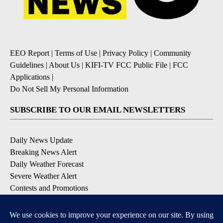
EEO Report
|
Terms of Use
|
Privacy Policy
|
Community
Guidelines
|
About Us
|
KIFI-TV FCC Public File
|
FCC
Applications
|
Do Not Sell My Personal Information
SUBSCRIBE TO OUR EMAIL NEWSLETTERS
Daily News Update
Breaking News Alert
Daily Weather Forecast
Severe Weather Alert
Contests and Promotions
DOWNLOAD OUR APPS