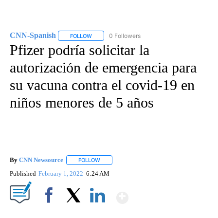
CNN-Spanish
0 Followers
FOLLOW
FOLLOW "CNN-SPANISH" TO RECEIVE NOTIFICA
Pfizer podría solicitar la
autorización de emergencia para
su vacuna contra el covid-19 en
niños menores de 5 años
By
CNN Newsource
FOLLOW
FOLLOW "" TO RECEIVE NOTIFICATIONS ABOU
Published
February 1, 2022
6:24 AM
Show More
Facebook
X
LinkedIn