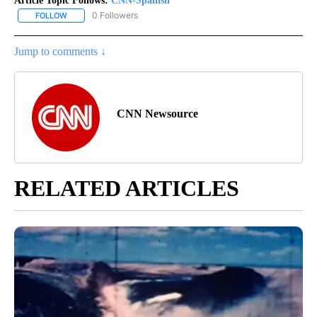
Article Topic Follows:
CNN-Spanish
0 Followers
FOLLOW
FOLLOW "CNN-SPANISH" TO RECEIVE NOTIFICATIONS ABOUT NEW
Jump to comments ↓
CNN Newsource
RELATED ARTICLES