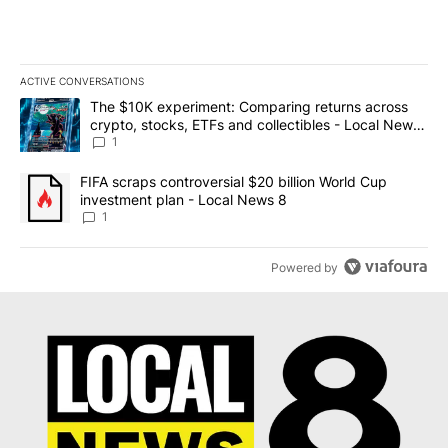
ACTIVE CONVERSATIONS
The following is a list of the most commented articles in the last 7
A trending article titled "The $10K experiment: Comparing return
The $10K experiment: Comparing returns across
crypto, stocks, ETFs and collectibles - Local News
8
1
A trending article titled "FIFA scraps controversial $20 billion 
FIFA scraps controversial $20 billion World Cup
investment plan - Local News 8
1
Powered by