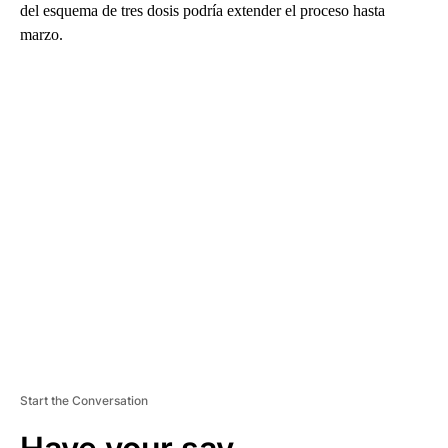
del esquema de tres dosis podría extender el proceso hasta
marzo.
A
D
V
E
R
TI
S
E
M
E
N
T
Start the Conversation