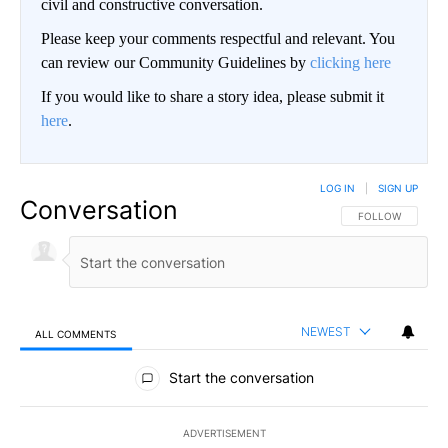
civil and constructive conversation.
Please keep your comments respectful and relevant. You
can review our Community Guidelines by
clicking here
If you would like to share a story idea, please submit it
here
.
LOG IN
|
SIGN UP
Conversation
FOLLOW THIS CO
FOLLOW
NEWEST
ALL COMMENTS
All Comments
Start the conversation
ADVERTISEMENT