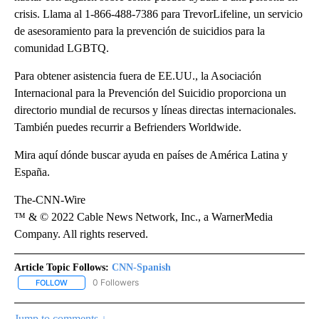
crisis. Llama al 1-866-488-7386 para TrevorLifeline, un servicio
de asesoramiento para la prevención de suicidios para la
comunidad LGBTQ.
Para obtener asistencia fuera de EE.UU., la Asociación
Internacional para la Prevención del Suicidio proporciona un
directorio mundial de recursos y líneas directas internacionales.
También puedes recurrir a Befrienders Worldwide.
Mira aquí dónde buscar ayuda en países de América Latina y
España.
The-CNN-Wire
™ & © 2022 Cable News Network, Inc., a WarnerMedia
Company. All rights reserved.
Article Topic Follows:
CNN-Spanish
0 Followers
FOLLOW
FOLLOW "CNN-SPANISH" TO RECEIVE NOTIFICATIONS ABOUT NEW
Jump to comments ↓