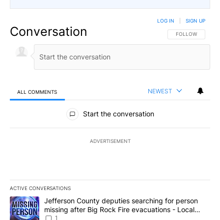
LOG IN
|
SIGN UP
Conversation
FOLLOW THIS CO
FOLLOW
NEWEST
ALL COMMENTS
All Comments
Start the conversation
ADVERTISEMENT
ACTIVE CONVERSATIONS
The following is a list of the most commented articles in the last 7
A trending article titled "Jefferson County deputies searching fo
Jefferson County deputies searching for person
missing after Big Rock Fire evacuations - Local
News 8
1