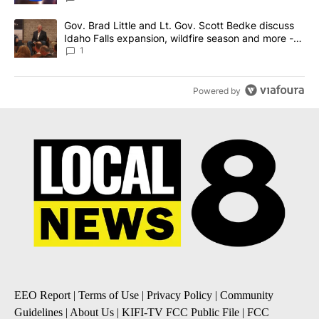
A trending article titled "Gov. Brad Little and Lt. Gov. Scott Be
Gov. Brad Little and Lt. Gov. Scott Bedke discuss
Idaho Falls expansion, wildfire season and more -
Local News 8
1
Powered by
EEO Report
|
Terms of Use
|
Privacy Policy
|
Community
Guidelines
|
About Us
|
KIFI-TV FCC Public File
|
FCC