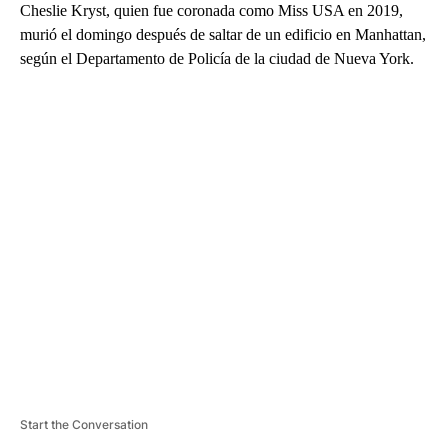
Cheslie Kryst, quien fue coronada como Miss USA en 2019,
murió el domingo después de saltar de un edificio en Manhattan,
según el Departamento de Policía de la ciudad de Nueva York.
A
D
V
E
R
TI
S
E
M
E
N
T
Start the Conversation