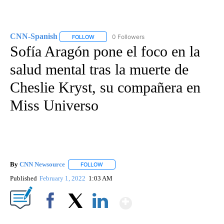
CNN-Spanish
0 Followers
FOLLOW
FOLLOW "CNN-SPANISH" TO RECEIVE NOTIFICA
Sofía Aragón pone el foco en la
salud mental tras la muerte de
Cheslie Kryst, su compañera en
Miss Universo
By
CNN Newsource
FOLLOW
FOLLOW "" TO RECEIVE NOTIFICATIONS ABOU
Published
February 1, 2022
1:03 AM
Show More
Facebook
X
LinkedIn