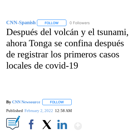
CNN-Spanish
0 Followers
FOLLOW
FOLLOW "CNN-SPANISH" TO RECEIVE NOTIFICA
Después del volcán y el tsunami,
ahora Tonga se confina después
de registrar los primeros casos
locales de covid-19
By
CNN Newsource
FOLLOW
FOLLOW "" TO RECEIVE NOTIFICATIONS ABOU
Published
February 2, 2022
12:58 AM
Show More
Facebook
X
LinkedIn