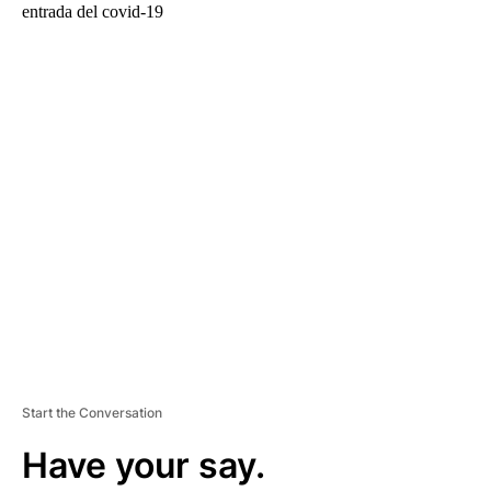
entrada del covid-19
A
D
V
E
R
TI
S
E
M
E
N
T
Start the Conversation
Have your say.