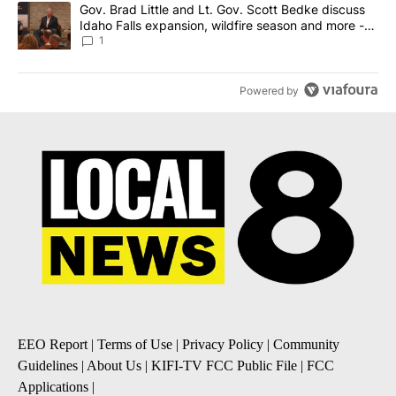
A trending article titled "Gov. Brad Little and Lt. Gov. Scott Be
Gov. Brad Little and Lt. Gov. Scott Bedke discuss
Idaho Falls expansion, wildfire season and more -
Local News 8
1
Powered by
EEO Report
|
Terms of Use
|
Privacy Policy
|
Community
Guidelines
|
About Us
|
KIFI-TV FCC Public File
|
FCC
Applications
|