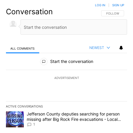
LOG IN
|
SIGN UP
Conversation
FOLLOW THIS CO
FOLLOW
NEWEST
ALL COMMENTS
All Comments
Start the conversation
ADVERTISEMENT
ACTIVE CONVERSATIONS
The following is a list of the most commented articles in the last 7
A trending article titled "Jefferson County deputies searching fo
Jefferson County deputies searching for person
missing after Big Rock Fire evacuations - Local
News 8
1