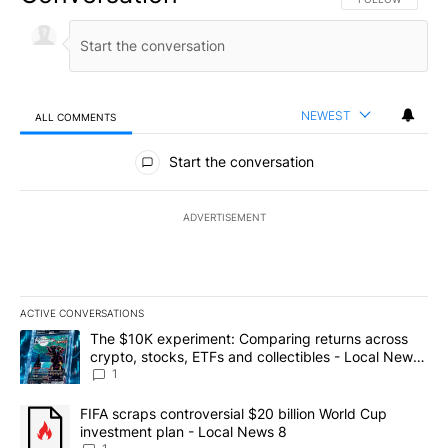
NEWEST
ALL COMMENTS
All Comments
Start the conversation
ADVERTISEMENT
ACTIVE CONVERSATIONS
The following is a list of the most commented articles in the last 7
A trending article titled "The $10K experiment: Comparing return
The $10K experiment: Comparing returns across
crypto, stocks, ETFs and collectibles - Local News
8
1
A trending article titled "FIFA scraps controversial $20 billion 
FIFA scraps controversial $20 billion World Cup
investment plan - Local News 8