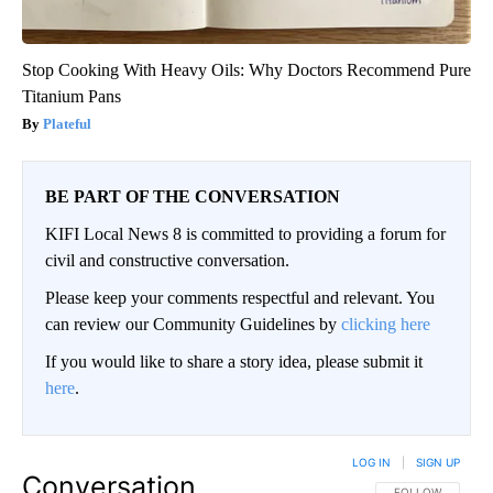
Stop Cooking With Heavy Oils: Why Doctors Recommend Pure
Titanium Pans
Plateful
BE PART OF THE CONVERSATION
KIFI Local News 8 is committed to providing a forum for
civil and constructive conversation.
Please keep your comments respectful and relevant. You
can review our Community Guidelines by
clicking here
If you would like to share a story idea, please submit it
here
.
LOG IN
|
SIGN UP
Conversation
FOLLOW THIS CO
FOLLOW