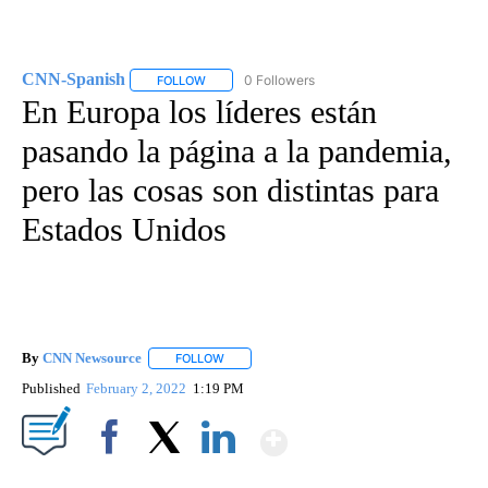
CNN-Spanish
0 Followers
FOLLOW
FOLLOW "CNN-SPANISH" TO RECEIVE NOTIFICA
En Europa los líderes están
pasando la página a la pandemia,
pero las cosas son distintas para
Estados Unidos
By
CNN Newsource
FOLLOW
FOLLOW "" TO RECEIVE NOTIFICATIONS ABOU
Published
February 2, 2022
1:19 PM
Show More
Facebook
X
LinkedIn