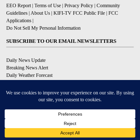
EEO Report
|
Terms of Use
|
Privacy Policy
|
Community
Guidelines
|
About Us
|
KIFI-TV FCC Public File
|
FCC
Applications
|
Do Not Sell My Personal Information
SUBSCRIBE TO OUR EMAIL NEWSLETTERS
Daily News Update
Breaking News Alert
Daily Weather Forecast
Severe Weather Alert
Contests and Promotions
DOWNLOAD OUR APPS
Available for iOS and Android