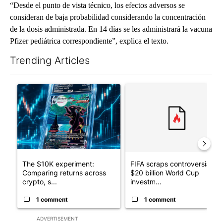
“Desde el punto de vista técnico, los efectos adversos se
consideran de baja probabilidad considerando la concentración
de la dosis administrada. En 14 días se les administrará la vacuna
Pfizer pediátrica correspondiente”, explica el texto.
Trending Articles
The following is a list of the most commented articles in the last 7
A trending article titled "The $10K experiment: Comparing retu
A trending article titled "FI
The $10K experiment:
FIFA scraps controversial
Comparing returns across
$20 billion World Cup
crypto, s...
investm...
1 comment
1 comment
ADVERTISEMENT