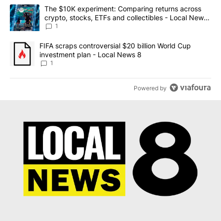
The following is a list of the most commented articles in the last 7
A trending article titled "The $10K experiment: Comparing return
The $10K experiment: Comparing returns across
crypto, stocks, ETFs and collectibles - Local News
8
1
A trending article titled "FIFA scraps controversial $20 billion 
FIFA scraps controversial $20 billion World Cup
investment plan - Local News 8
1
Powered by