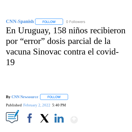
CNN-Spanish
0 Followers
FOLLOW
FOLLOW "CNN-SPANISH" TO RECEIVE NOTIFICA
En Uruguay, 158 niños recibieron
por “error” dosis parcial de la
vacuna Sinovac contra el covid-
19
By
CNN Newsource
FOLLOW
FOLLOW "" TO RECEIVE NOTIFICATIONS ABOU
Published
February 2, 2022
5:40 PM
Show More
Facebook
X
LinkedIn