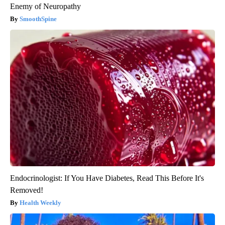
Enemy of Neuropathy
SmoothSpine
Endocrinologist: If You Have Diabetes, Read This Before It's
Removed!
Health Weekly