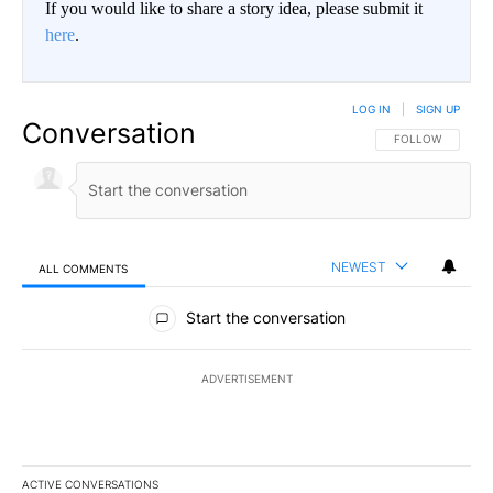
If you would like to share a story idea, please submit it
here
.
LOG IN
|
SIGN UP
Conversation
FOLLOW THIS CO
FOLLOW
NEWEST
ALL COMMENTS
All Comments
Start the conversation
ADVERTISEMENT
ACTIVE CONVERSATIONS