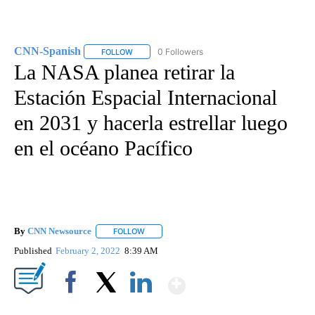
CNN-Spanish
0 Followers
FOLLOW
FOLLOW "CNN-SPANISH" TO RECEIVE NOTIFICA
La NASA planea retirar la
Estación Espacial Internacional
en 2031 y hacerla estrellar luego
en el océano Pacífico
By
CNN Newsource
FOLLOW
FOLLOW "" TO RECEIVE NOTIFICATIONS ABOU
Published
February 2, 2022
8:39 AM
Show More
Facebook
X
LinkedIn