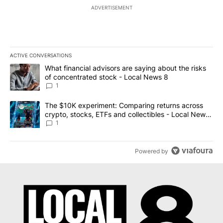
ADVERTISEMENT
ACTIVE CONVERSATIONS
The following is a list of the most commented articles in the last 7
A trending article titled "What financial advisors are saying abo
What financial advisors are saying about the risks
of concentrated stock - Local News 8
1
A trending article titled "The $10K experiment: Comparing return
The $10K experiment: Comparing returns across
crypto, stocks, ETFs and collectibles - Local News
8
1
Powered by