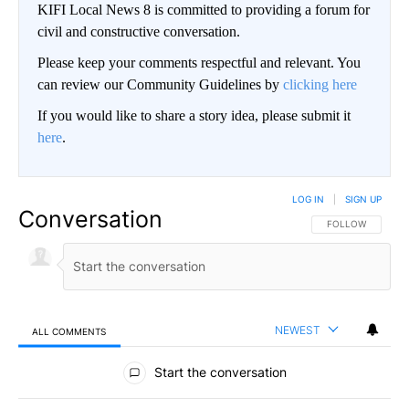
KIFI Local News 8 is committed to providing a forum for
civil and constructive conversation.
Please keep your comments respectful and relevant. You
can review our Community Guidelines by
clicking here
If you would like to share a story idea, please submit it
here
.
LOG IN
|
SIGN UP
Conversation
FOLLOW THIS CO
FOLLOW
NEWEST
ALL COMMENTS
All Comments
Start the conversation