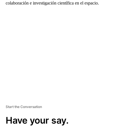
colaboración e investigación científica en el espacio.
A
D
V
E
R
TI
S
E
M
E
N
T
Start the Conversation
Have your say.