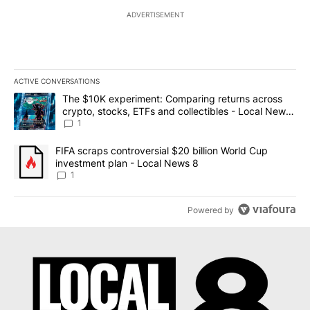
ADVERTISEMENT
ACTIVE CONVERSATIONS
The following is a list of the most commented articles in the last 7
A trending article titled "The $10K experiment: Comparing return
The $10K experiment: Comparing returns across
crypto, stocks, ETFs and collectibles - Local News
8
1
A trending article titled "FIFA scraps controversial $20 billion 
FIFA scraps controversial $20 billion World Cup
investment plan - Local News 8
1
Powered by