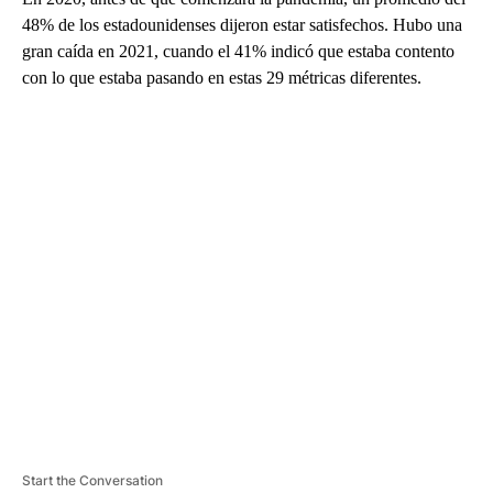
48% de los estadounidenses dijeron estar satisfechos. Hubo una
gran caída en 2021, cuando el 41% indicó que estaba contento
con lo que estaba pasando en estas 29 métricas diferentes.
A
D
V
E
R
TI
S
E
M
E
N
T
Start the Conversation