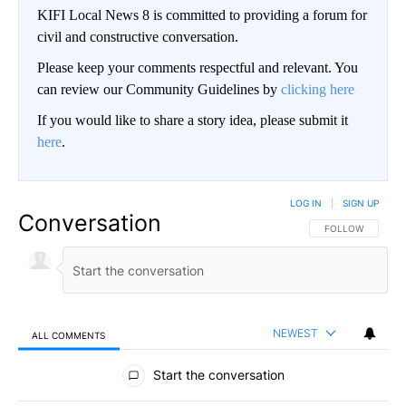
KIFI Local News 8 is committed to providing a forum for
civil and constructive conversation.
Please keep your comments respectful and relevant. You
can review our Community Guidelines by
clicking here
If you would like to share a story idea, please submit it
here
.
LOG IN
|
SIGN UP
Conversation
FOLLOW THIS CO
FOLLOW
NEWEST
ALL COMMENTS
All Comments
Start the conversation