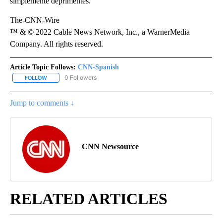
simplemente deprimentes.
The-CNN-Wire
™ & © 2022 Cable News Network, Inc., a WarnerMedia
Company. All rights reserved.
Article Topic Follows:
CNN-Spanish
0 Followers
FOLLOW
FOLLOW "CNN-SPANISH" TO RECEIVE NOTIFICATIONS ABOUT NEW
Jump to comments ↓
CNN Newsource
RELATED ARTICLES