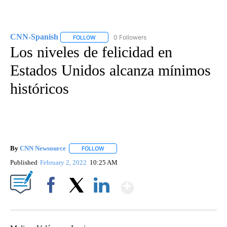
CNN-Spanish
0 Followers
FOLLOW
FOLLOW "CNN-SPANISH" TO RECEIVE NOTIFICA
Los niveles de felicidad en
Estados Unidos alcanza mínimos
históricos
By
CNN Newsource
FOLLOW
FOLLOW "" TO RECEIVE NOTIFICATIONS ABOU
Published
February 2, 2022
10:25 AM
Show More
Facebook
X
LinkedIn