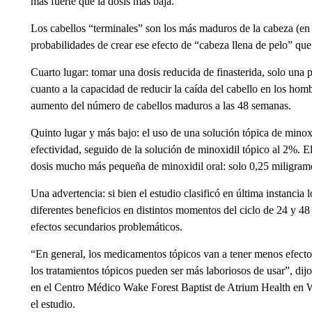
más fuerte que la dosis más baja.
Los cabellos “terminales” son los más maduros de la cabeza (en
probabilidades de crear ese efecto de “cabeza llena de pelo” qu
Cuarto lugar: tomar una dosis reducida de finasterida, solo una 
cuanto a la capacidad de reducir la caída del cabello en los hom
aumento del número de cabellos maduros a las 48 semanas.
Quinto lugar y más bajo: el uso de una solución tópica de minox
efectividad, seguido de la solución de minoxidil tópico al 2%. El
dosis mucho más pequeña de minoxidil oral: solo 0,25 miligramo
Una advertencia: si bien el estudio clasificó en última instancia
diferentes beneficios en distintos momentos del ciclo de 24 y 4
efectos secundarios problemáticos.
“En general, los medicamentos tópicos van a tener menos efectos
los tratamientos tópicos pueden ser más laboriosos de usar”, d
en el Centro Médico Wake Forest Baptist de Atrium Health en W
el estudio.