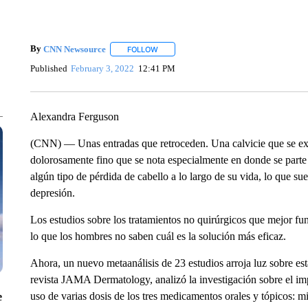
By
CNN Newsource
FOLLOW
FOLLOW "" TO RECEIVE NOTIFICATIONS 
Published
February 3, 2022
12:41 PM
Alexandra Ferguson
(CNN) — Unas entradas que retroceden. Una calvicie que se exti
dolorosamente fino que se nota especialmente en donde se parte
algún tipo de pérdida de cabello a lo largo de su vida, lo que s
depresión.
Los estudios sobre los tratamientos no quirúrgicos que mejor fun
lo que los hombres no saben cuál es la solución más eficaz.
Ahora, un nuevo metaanálisis de 23 estudios arroja luz sobre esta
revista JAMA Dermatology, analizó la investigación sobre el im
uso de varias dosis de los tres medicamentos orales y tópicos: mi
e