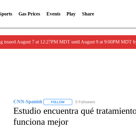
Sports
Gas Prices
Events
Play
Share
ng issued August 7 at 12:27PM MDT until August 9 at 9:00PM MDT
CNN-Spanish
0 Followers
FOLLOW
FOLLOW "CNN-SPANISH" TO RECEIVE NOTI
Estudio encuentra qué tratamiento
funciona mejor