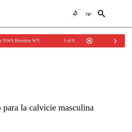
70°
 by NWS Riverton WY
1 of 9
FICATIONS ABOUT NEW PAGES ON "CNN-SPANISH".
 para la calvicie masculina