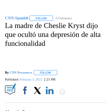
CNN-Spanish
0 Followers
FOLLOW
FOLLOW "CNN-SPANISH" TO RECEIVE NOTIFICA
La madre de Cheslie Kryst dijo
que ocultó una depresión de alta
funcionalidad
By
CNN Newsource
FOLLOW
FOLLOW "" TO RECEIVE NOTIFICATIONS ABOU
Published
February 3, 2022
2:21 PM
Show More
Facebook
X
LinkedIn