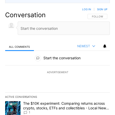
LOG IN
|
SIGN UP
Conversation
FOLLOW THIS CO
FOLLOW
NEWEST
ALL COMMENTS
All Comments
Start the conversation
ADVERTISEMENT
ACTIVE CONVERSATIONS
The following is a list of the most commented articles in the last 7
A trending article titled "The $10K experiment: Comparing return
The $10K experiment: Comparing returns across
crypto, stocks, ETFs and collectibles - Local News
8
1