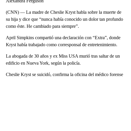
Alexandra Ferguson
(CNN) — La madre de Cheslie Kryst habla sobre la muerte de
su hija y dice que “nunca había conocido un dolor tan profundo
como éste. He cambiado para siempre”.
April Simpkins compartió una declaración con “Extra”, donde
Kryst había trabajado como corresponsal de entretenimiento.
La abogada de 30 años y ex Miss USA murió tras saltar de un
edificio en Nueva York, según la policía.
Cheslie Kryst se suicidó, confirma la oficina del médico forense
A
D
V
E
R
TI
S
E
M
E
N
T