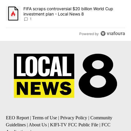
A trending article titled "FIFA scraps controversial $20 billion 
FIFA scraps controversial $20 billion World Cup
investment plan - Local News 8
1
Powered by
EEO Report
|
Terms of Use
|
Privacy Policy
|
Community
Guidelines
|
About Us
|
KIFI-TV FCC Public File
|
FCC