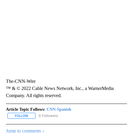
The-CNN-Wire
™ & © 2022 Cable News Network, Inc., a WarnerMedia
Company. All rights reserved.
Article Topic Follows:
CNN-Spanish
0 Followers
FOLLOW
FOLLOW "CNN-SPANISH" TO RECEIVE NOTIFICATIONS ABOUT NEW
Jump to comments ↓