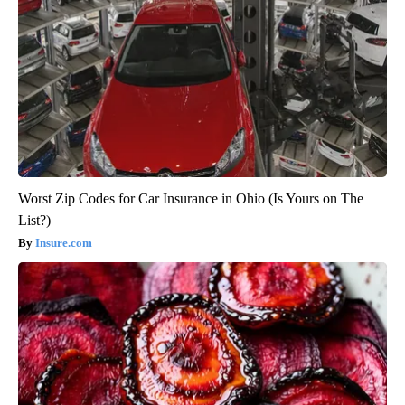
Worst Zip Codes for Car Insurance in Ohio (Is Yours on The
List?)
Insure.com