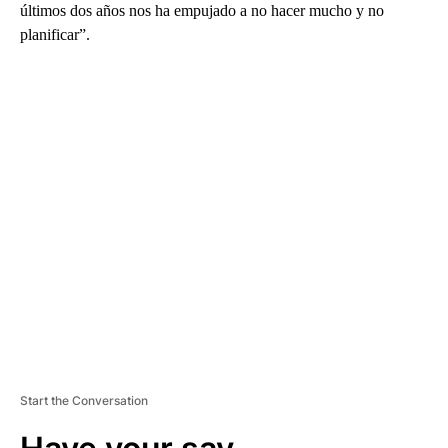
últimos dos años nos ha empujado a no hacer mucho y no
planificar”.
A
D
V
E
R
TI
S
E
M
E
N
T
Start the Conversation