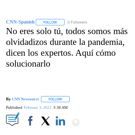
CNN-Spanish
0 Followers
FOLLOW
FOLLOW "CNN-SPANISH" TO RECEIVE NOTIFICA
No eres solo tú, todos somos más
olvidadizos durante la pandemia,
dicen los expertos. Aquí cómo
solucionarlo
By
CNN Newsource
FOLLOW
FOLLOW "" TO RECEIVE NOTIFICATIONS ABOU
Published
February 3, 2022
3:36 AM
Show More
Facebook
X
LinkedIn