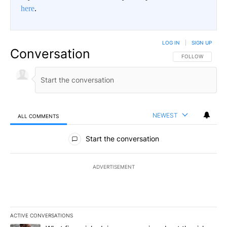
here
.
LOG IN
|
SIGN UP
Conversation
FOLLOW THIS CO
FOLLOW
NEWEST
ALL COMMENTS
All Comments
Start the conversation
ADVERTISEMENT
ACTIVE CONVERSATIONS
The following is a list of the most commented articles in the last 7