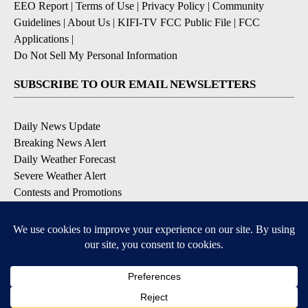
EEO Report
|
Terms of Use
|
Privacy Policy
|
Community
Guidelines
|
About Us
|
KIFI-TV FCC Public File
|
FCC
Applications
|
Do Not Sell My Personal Information
SUBSCRIBE TO OUR EMAIL NEWSLETTERS
Daily News Update
Breaking News Alert
Daily Weather Forecast
Severe Weather Alert
Contests and Promotions
DOWNLOAD OUR APPS
Available for iOS and Android