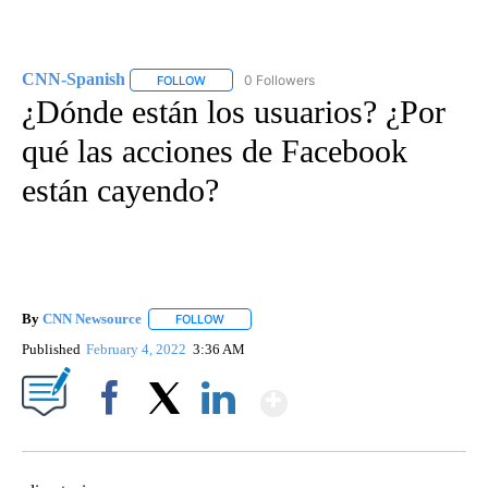
CNN-Spanish
0 Followers
FOLLOW
FOLLOW "CNN-SPANISH" TO RECEIVE NOTIFICA
¿Dónde están los usuarios? ¿Por
qué las acciones de Facebook
están cayendo?
By
CNN Newsource
FOLLOW
FOLLOW "" TO RECEIVE NOTIFICATIONS ABOU
Published
February 4, 2022
3:36 AM
Show More
Facebook
X
LinkedIn