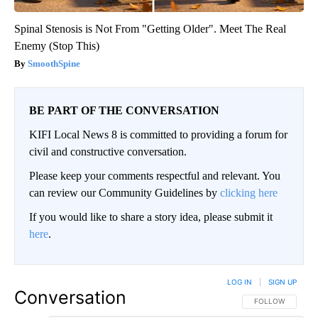
Spinal Stenosis is Not From "Getting Older". Meet The Real
Enemy (Stop This)
SmoothSpine
BE PART OF THE CONVERSATION
KIFI Local News 8 is committed to providing a forum for
civil and constructive conversation.
Please keep your comments respectful and relevant. You
can review our Community Guidelines by
clicking here
If you would like to share a story idea, please submit it
here
.
LOG IN
|
SIGN UP
Conversation
FOLLOW THIS CO
FOLLOW