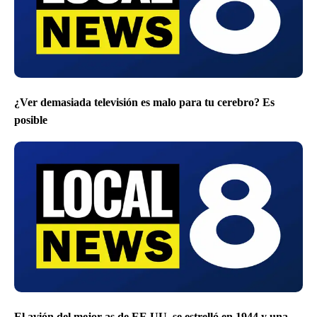
¿Ver demasiada televisión es malo para tu cerebro? Es
posible
El avión del mejor as de EE.UU. se estrelló en 1944 y una