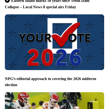
Eastern Idaho marks 50 years since Teton Dam
Collapse – Local News 8 special airs Friday
NPG’s editorial approach to covering the 2026 midterm
election