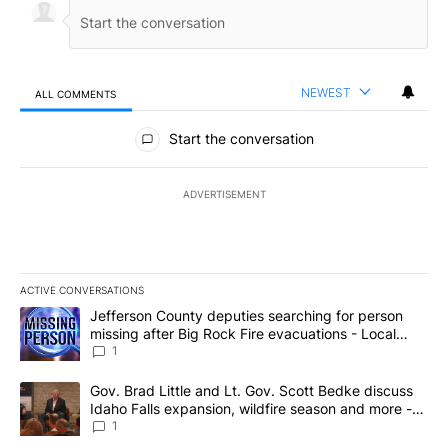
NEWEST
ALL COMMENTS
All Comments
Start the conversation
ADVERTISEMENT
ACTIVE CONVERSATIONS
The following is a list of the most commented articles in the last 7
A trending article titled "Jefferson County deputies searching fo
Jefferson County deputies searching for person
missing after Big Rock Fire evacuations - Local
News 8
1
A trending article titled "Gov. Brad Little and Lt. Gov. Scott Be
Gov. Brad Little and Lt. Gov. Scott Bedke discuss
Idaho Falls expansion, wildfire season and more -
Local News 8
1