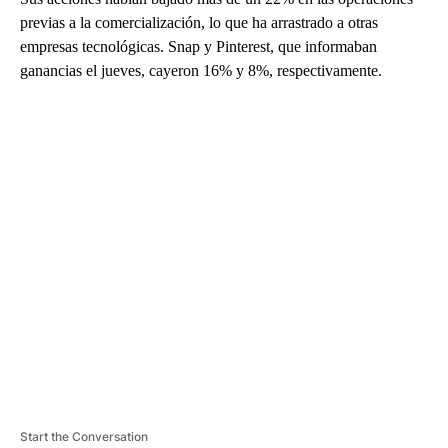
previas a la comercialización, lo que ha arrastrado a otras
empresas tecnológicas. Snap y Pinterest, que informaban
ganancias el jueves, cayeron 16% y 8%, respectivamente.
A
D
V
E
R
TI
S
E
M
E
N
T
Start the Conversation