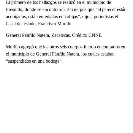
El primero de los hallazgos se realizó en el municipio de
Fresnillo, donde se encontraron 10 cuerpos que “al parecer están
acobijados, están enredados en cobijas”, dijo a periodistas el
fiscal del estado, Francisco Murillo.
General Pánfilo Natera, Zacatecas. Crédito: CNNE
Murillo agregó que los otros seis cuerpos fueron encontrados en
el municipio de General Pánfilo Natera, los cuales estaban
“suspendidos en una bodega”.
A
D
V
E
R
TI
S
E
M
E
N
T