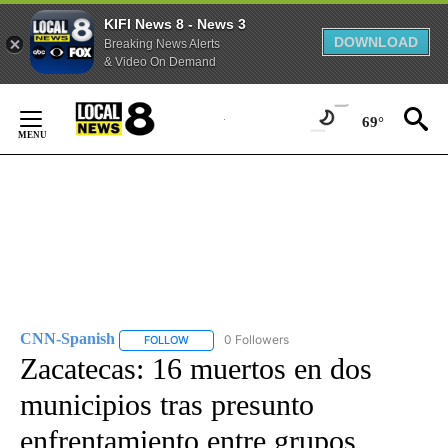
KIFI News 8 - News 3
DOWNLOAD
Breaking News Alerts
& Video On Demand
Skip
to
69°
Content
CNN-Spanish
0 Followers
FOLLOW
FOLLOW "CNN-SPANISH" TO RECEIVE NOTIFICA
Zacatecas: 16 muertos en dos
municipios tras presunto
enfrentamiento entre grupos