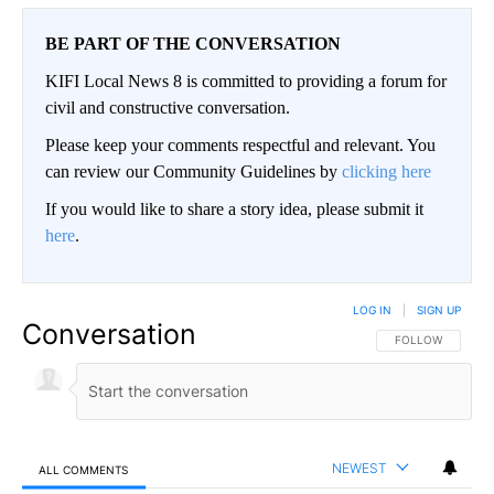
BE PART OF THE CONVERSATION
KIFI Local News 8 is committed to providing a forum for
civil and constructive conversation.
Please keep your comments respectful and relevant. You
can review our Community Guidelines by
clicking here
If you would like to share a story idea, please submit it
here
.
LOG IN
|
SIGN UP
Conversation
FOLLOW THIS CO
FOLLOW
NEWEST
ALL COMMENTS