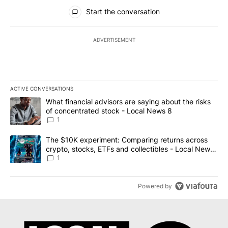
All Comments
Start the conversation
ADVERTISEMENT
ACTIVE CONVERSATIONS
The following is a list of the most commented articles in the last 7
A trending article titled "What financial advisors are saying abo
What financial advisors are saying about the risks
of concentrated stock - Local News 8
1
A trending article titled "The $10K experiment: Comparing return
The $10K experiment: Comparing returns across
crypto, stocks, ETFs and collectibles - Local News
8
1
Powered by