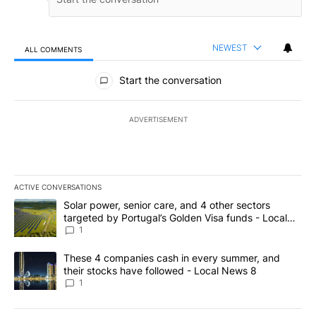
NEWEST
ALL COMMENTS
All Comments
Start the conversation
ADVERTISEMENT
ACTIVE CONVERSATIONS
The following is a list of the most commented articles in the last 7
A trending article titled "Solar power, senior care, and 4 other 
Solar power, senior care, and 4 other sectors
targeted by Portugal’s Golden Visa funds - Local
News 8
1
A trending article titled "These 4 companies cash in every summe
These 4 companies cash in every summer, and
their stocks have followed - Local News 8
1