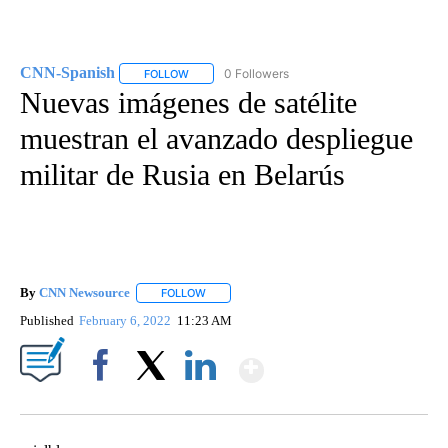
CNN-Spanish
0 Followers
FOLLOW
FOLLOW "CNN-SPANISH" TO RECEIVE NOTIFICA
Nuevas imágenes de satélite
muestran el avanzado despliegue
militar de Rusia en Belarús
By
CNN Newsource
FOLLOW
FOLLOW "" TO RECEIVE NOTIFICATIONS ABOU
Published
February 6, 2022
11:23 AM
Show More
Facebook
X
LinkedIn