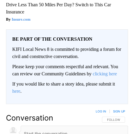
Drive Less Than 50 Miles Per Day? Switch to This Car
Insurance
Insure.com
BE PART OF THE CONVERSATION
KIFI Local News 8 is committed to providing a forum for
civil and constructive conversation.
Please keep your comments respectful and relevant. You
can review our Community Guidelines by
clicking here
If you would like to share a story idea, please submit it
here
.
LOG IN
|
SIGN UP
Conversation
FOLLOW THIS CO
FOLLOW