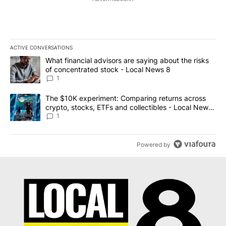
ACTIVE CONVERSATIONS
The following is a list of the most commented articles in the last 7
A trending article titled "What financial advisors are saying abo
What financial advisors are saying about the risks
of concentrated stock - Local News 8
1
A trending article titled "The $10K experiment: Comparing return
The $10K experiment: Comparing returns across
crypto, stocks, ETFs and collectibles - Local News
8
1
Powered by