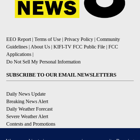
EEO Report
|
Terms of Use
|
Privacy Policy
|
Community
Guidelines
|
About Us
|
KIFI-TV FCC Public File
|
FCC
Applications
|
Do Not Sell My Personal Information
SUBSCRIBE TO OUR EMAIL NEWSLETTERS
Daily News Update
Breaking News Alert
Daily Weather Forecast
Severe Weather Alert
Contests and Promotions
DOWNLOAD OUR APPS