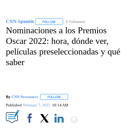
CNN-Spanish
0 Followers
FOLLOW
FOLLOW "CNN-SPANISH" TO RECEIVE NOTIFICA
Nominaciones a los Premios
Oscar 2022: hora, dónde ver,
películas preseleccionadas y qué
saber
By
CNN Newsource
FOLLOW
FOLLOW "" TO RECEIVE NOTIFICATIONS ABOU
Published
February 7, 2022
10:14 AM
Show More
Facebook
X
LinkedIn