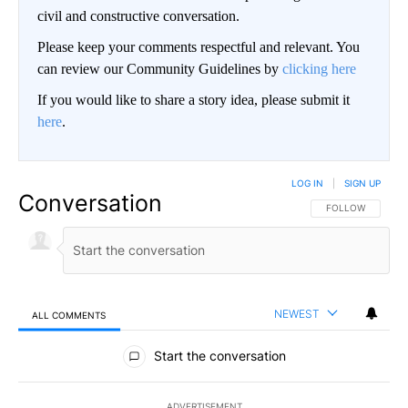
civil and constructive conversation.
Please keep your comments respectful and relevant. You
can review our Community Guidelines by
clicking here
If you would like to share a story idea, please submit it
here
.
LOG IN
|
SIGN UP
Conversation
FOLLOW THIS CO
FOLLOW
NEWEST
ALL COMMENTS
All Comments
Start the conversation
ADVERTISEMENT