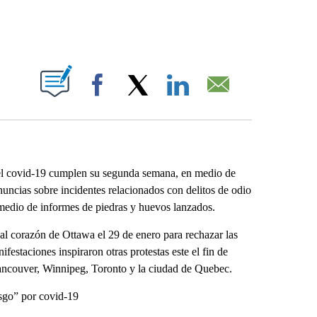
ABOUT NEW PAGES ON "".
Facebook
X
LinkedIn
Email
el covid-19 cumplen su segunda semana, en medio de
uncias sobre incidentes relacionados con delitos de odio
 medio de informes de piedras y huevos lanzados.
l corazón de Ottawa el 29 de enero para rechazar las
estaciones inspiraron otras protestas este el fin de
Vancouver, Winnipeg, Toronto y la ciudad de Quebec.
esgo” por covid-19