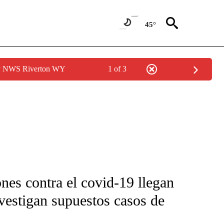
45°
by NWS Riverton WY
1 of 3
FICATIONS ABOUT NEW PAGES ON "CNN-SPANISH".
ones contra el covid-19 llegan
vestigan supuestos casos de