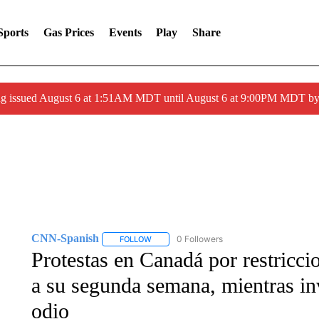
Sports
Gas Prices
Events
Play
Share
ng issued August 6 at 1:51AM MDT until August 6 at 9:00PM MDT 
CNN-Spanish
0 Followers
FOLLOW
FOLLOW "CNN-SPANISH" TO RECEIVE NOTI
Protestas en Canadá por restricci
a su segunda semana, mientras in
odio