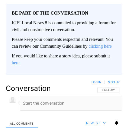
BE PART OF THE CONVERSATION
KIFI Local News 8 is committed to providing a forum for
civil and constructive conversation.
Please keep your comments respectful and relevant. You
can review our Community Guidelines by
clicking here
If you would like to share a story idea, please submit it
here
.
LOG IN
|
SIGN UP
Conversation
FOLLOW THIS CO
FOLLOW
NEWEST
ALL COMMENTS