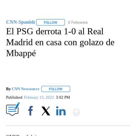
CNN-Spanish
0 Followers
FOLLOW
FOLLOW "CNN-SPANISH" TO RECEIVE NOTIFICA
El PSG derrota 1-0 al Real
Madrid en casa con golazo de
Mbappé
By
CNN Newsource
FOLLOW
FOLLOW "" TO RECEIVE NOTIFICATIONS ABOU
Published
February 15, 2022
3:02 PM
Show More
Facebook
X
LinkedIn