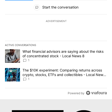
All Comments
Start the conversation
ADVERTISEMENT
ACTIVE CONVERSATIONS
The following is a list of the most commented articles in the last 7
A trending article titled "What financial advisors are saying abo
What financial advisors are saying about the risks
of concentrated stock - Local News 8
1
A trending article titled "The $10K experiment: Comparing return
The $10K experiment: Comparing returns across
crypto, stocks, ETFs and collectibles - Local News
8
1
Powered by