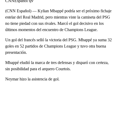
CNNEspañol sjv
(CNN Español) — Kylian Mbappé podría ser el próximo fichaje
estelar del Real Madrid, pero mientras viste la camiseta del PSG
no tiene piedad con sus rivales. Marcó el gol decisivo en los
últimos momentos del encuentro de Champions League.
Un gol del francés selló la victoria del PSG. Mbappé ya suma 32
goles en 52 partidos de Champions League y tuvo otra buena
presentación.
Mbappé eludió la marca de tres defensas y disparó con certeza,
sin posibilidad para el arquero Courtois.
Neymar hizo la asistencia de gol.
A
D
V
E
R
TI
S
E
M