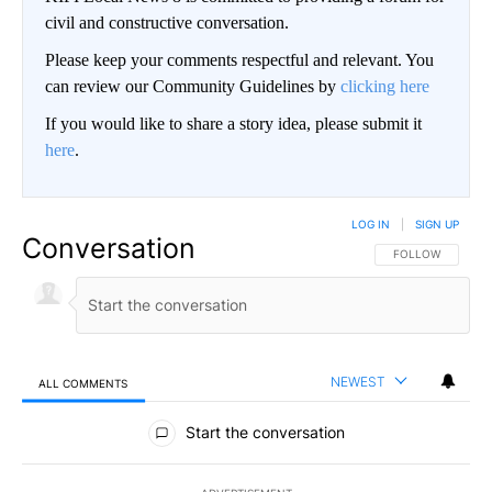
civil and constructive conversation.
Please keep your comments respectful and relevant. You
can review our Community Guidelines by
clicking here
If you would like to share a story idea, please submit it
here
.
LOG IN
|
SIGN UP
Conversation
FOLLOW THIS CO
FOLLOW
NEWEST
ALL COMMENTS
All Comments
Start the conversation