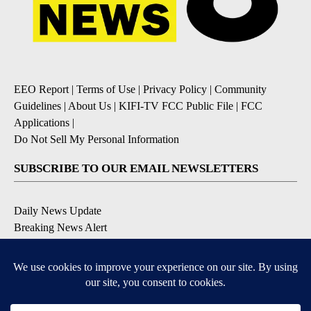
EEO Report
|
Terms of Use
|
Privacy Policy
|
Community
Guidelines
|
About Us
|
KIFI-TV FCC Public File
|
FCC
Applications
|
Do Not Sell My Personal Information
SUBSCRIBE TO OUR EMAIL NEWSLETTERS
Daily News Update
Breaking News Alert
Daily Weather Forecast
Severe Weather Alert
Contests and Promotions
DOWNLOAD OUR APPS