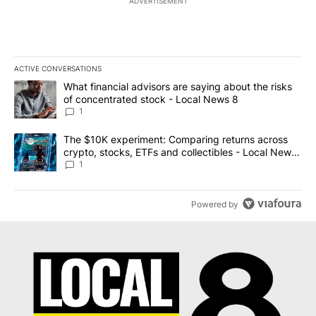
ADVERTISEMENT
ACTIVE CONVERSATIONS
The following is a list of the most commented articles in the last 7
A trending article titled "What financial advisors are saying abo
What financial advisors are saying about the risks
of concentrated stock - Local News 8
1
A trending article titled "The $10K experiment: Comparing return
The $10K experiment: Comparing returns across
crypto, stocks, ETFs and collectibles - Local News
8
1
Powered by