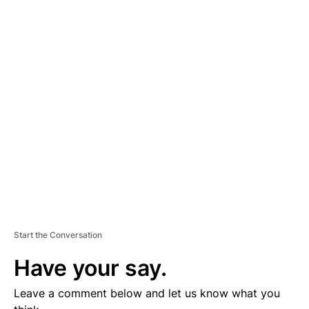
A
D
V
E
R
TI
S
E
M
E
N
T
Start the Conversation
Have your say.
Leave a comment below and let us know what you