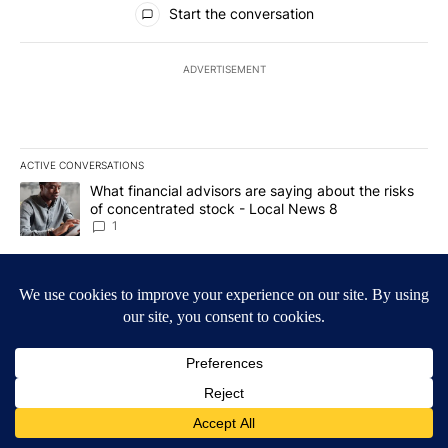
Start the conversation
ADVERTISEMENT
ACTIVE CONVERSATIONS
The following is a list of the most commented articles in the last 7
A trending article titled "What financial advisors are saying abo
What financial advisors are saying about the risks
of concentrated stock - Local News 8
1
A trending article titled "The $10K experiment: Comparing return
The $10K experiment: Comparing returns across
crypto, stocks, ETFs and collectibles - Local News
8
1
Powered by