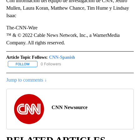
Con información del equipo de investigación de CNN, Jethro
Mullen, Laura Koran, Matthew Chance, Tim Hume y Lindsay
Isaac
The-CNN-Wire
™ & © 2022 Cable News Network, Inc., a WarnerMedia
Company. All rights reserved.
Article Topic Follows:
CNN-Spanish
0 Followers
FOLLOW
FOLLOW "CNN-SPANISH" TO RECEIVE NOTIFICATIONS ABOUT NEW
Jump to comments ↓
CNN Newsource