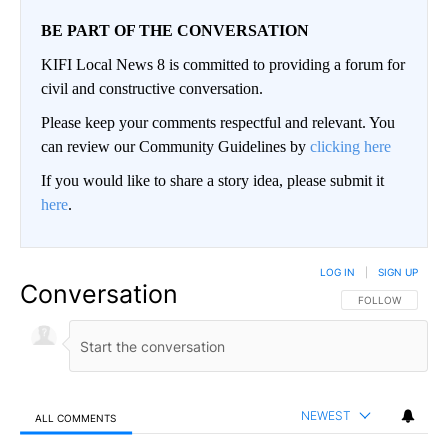
BE PART OF THE CONVERSATION
KIFI Local News 8 is committed to providing a forum for
civil and constructive conversation.
Please keep your comments respectful and relevant. You
can review our Community Guidelines by
clicking here
If you would like to share a story idea, please submit it
here
.
LOG IN
|
SIGN UP
Conversation
FOLLOW THIS CO
FOLLOW
NEWEST
ALL COMMENTS
All Comments