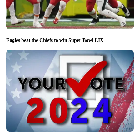
Eagles beat the Chiefs to win Super Bowl LIX