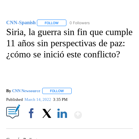
CNN-Spanish
0 Followers
FOLLOW
FOLLOW "CNN-SPANISH" TO RECEIVE NOTIFICA
Siria, la guerra sin fin que cumple
11 años sin perspectivas de paz:
¿cómo se inició este conflicto?
By
CNN Newsource
FOLLOW
FOLLOW "" TO RECEIVE NOTIFICATIONS ABOU
Published
March 14, 2022
3:35 PM
Show More
Facebook
X
LinkedIn