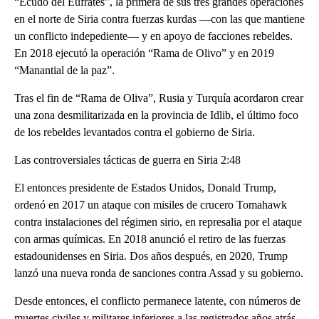
“Ecudo del Éufrates”, la primera de sus tres grandes operaciones
en el norte de Siria contra fuerzas kurdas —con las que mantiene
un conflicto indepediente— y en apoyo de facciones rebeldes.
En 2018 ejecutó la operación “Rama de Olivo” y en 2019
“Manantial de la paz”.
Tras el fin de “Rama de Oliva”, Rusia y Turquía acordaron crear
una zona desmilitarizada en la provincia de Idlib, el último foco
de los rebeldes levantados contra el gobierno de Siria.
Las controversiales tácticas de guerra en Siria 2:48
El entonces presidente de Estados Unidos, Donald Trump,
ordenó en 2017 un ataque con misiles de crucero Tomahawk
contra instalaciones del régimen sirio, en represalia por el ataque
con armas químicas. En 2018 anunció el retiro de las fuerzas
estadounidenses en Siria. Dos años después, en 2020, Trump
lanzó una nueva ronda de sanciones contra Assad y su gobierno.
Desde entonces, el conflicto permanece latente, con números de
muertes civiles y militares inferiores a las registrados años atrás.