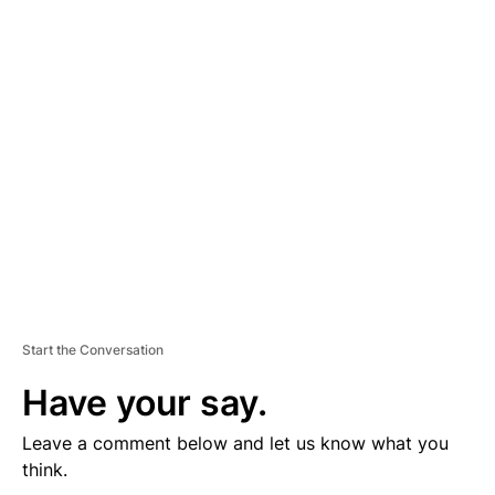
D
V
E
R
TI
S
E
M
E
N
T
Start the Conversation
Have your say.
Leave a comment below and let us know what you
think.